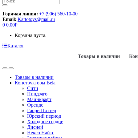
Искать:
Горячая линия:
+7 (906) 560-10-00
Email:
Kartotoys@mail.ru
0
0.00
Р
Корзина пуста.
Каталог
Товары в наличии
Кон
Товары в наличии
Конструкторы Bela
Сити
Ниндзяго
Майнкрафт
Френдс
Гарри Поттер
Юрский период
Холодное сердце
Дисней
Нексо Найтс