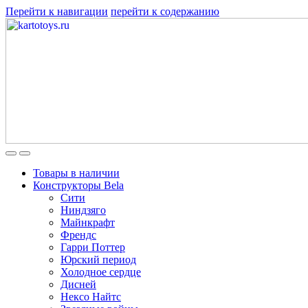
Перейти к навигации
перейти к содержанию
Товары в наличии
Конструкторы Bela
Сити
Ниндзяго
Майнкрафт
Френдс
Гарри Поттер
Юрский период
Холодное сердце
Дисней
Нексо Найтс