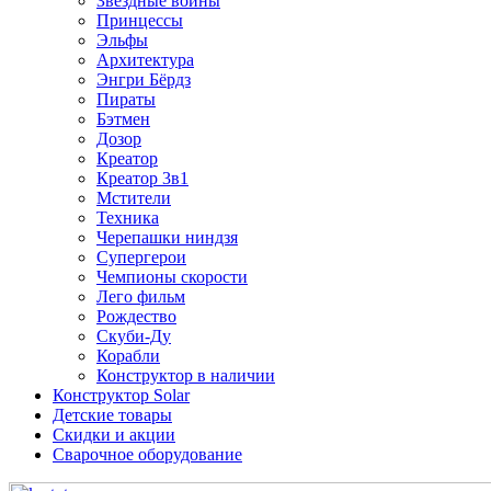
Звездные войны
Принцессы
Эльфы
Архитектура
Энгри Бёрдз
Пираты
Бэтмен
Дозор
Креатор
Креатор 3в1
Мстители
Техника
Черепашки ниндзя
Супергерои
Чемпионы скорости
Лего фильм
Рождество
Скуби-Ду
Корабли
Конструктор в наличии
Конструктор Solar
Детские товары
Скидки и акции
Сварочное оборудование