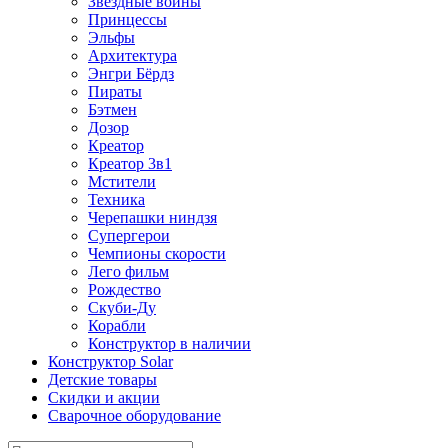
Звездные войны
Принцессы
Эльфы
Архитектура
Энгри Бёрдз
Пираты
Бэтмен
Дозор
Креатор
Креатор 3в1
Мстители
Техника
Черепашки ниндзя
Супергерои
Чемпионы скорости
Лего фильм
Рождество
Скуби-Ду
Корабли
Конструктор в наличии
Конструктор Solar
Детские товары
Скидки и акции
Сварочное оборудование