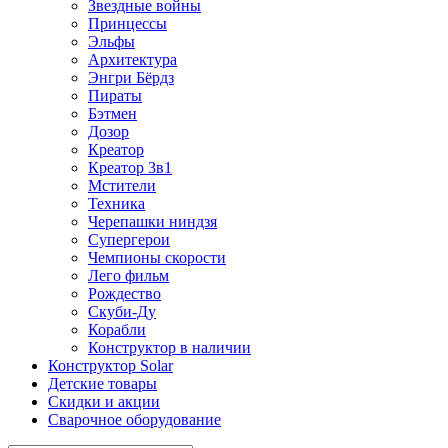
Звездные войны
Принцессы
Эльфы
Архитектура
Энгри Бёрдз
Пираты
Бэтмен
Дозор
Креатор
Креатор 3в1
Мстители
Техника
Черепашки ниндзя
Супергерои
Чемпионы скорости
Лего фильм
Рождество
Скуби-Ду
Корабли
Конструктор в наличии
Конструктор Solar
Детские товары
Скидки и акции
Сварочное оборудование