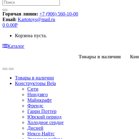
Искать:
Горячая линия:
+7 (906) 560-10-00
Email:
Kartotoys@mail.ru
0
0.00
Р
Корзина пуста.
Каталог
Товары в наличии
Кон
Товары в наличии
Конструкторы Bela
Сити
Ниндзяго
Майнкрафт
Френдс
Гарри Поттер
Юрский период
Холодное сердце
Дисней
Нексо Найтс