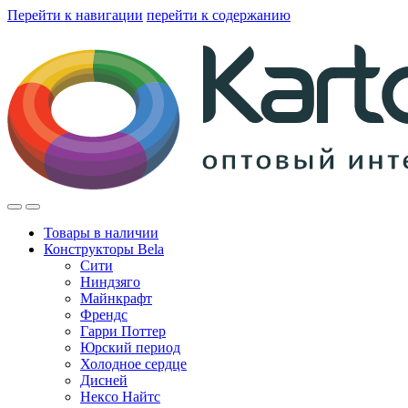
Перейти к навигации
перейти к содержанию
Товары в наличии
Конструкторы Bela
Сити
Ниндзяго
Майнкрафт
Френдс
Гарри Поттер
Юрский период
Холодное сердце
Дисней
Нексо Найтс