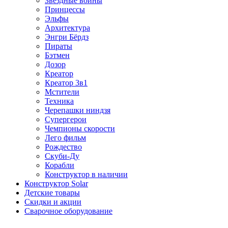
Звездные войны
Принцессы
Эльфы
Архитектура
Энгри Бёрдз
Пираты
Бэтмен
Дозор
Креатор
Креатор 3в1
Мстители
Техника
Черепашки ниндзя
Супергерои
Чемпионы скорости
Лего фильм
Рождество
Скуби-Ду
Корабли
Конструктор в наличии
Конструктор Solar
Детские товары
Скидки и акции
Сварочное оборудование