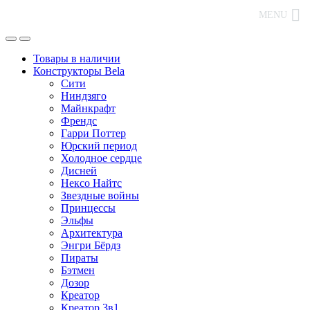
MENU
Товары в наличии
Конструкторы Bela
Сити
Ниндзяго
Майнкрафт
Френдс
Гарри Поттер
Юрский период
Холодное сердце
Дисней
Нексо Найтс
Звездные войны
Принцессы
Эльфы
Архитектура
Энгри Бёрдз
Пираты
Бэтмен
Дозор
Креатор
Креатор 3в1