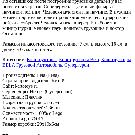
Из оставшихся после построения грузовика деталей у вас
получится укрытие Спайдермена – уличный фонарь с
паутиной под ним. Человек-паук стоит на паутине. В нужный
момент паутина выполнит роль катапульты: если ударить по
ней, она отбросит Человека-паука вперед. В наборе три
минифигурки: Человек-паук, водитель грузовика и доктор
Осьминог.
Размеры инкассаторского грузовика: 7 см. в высоту, 16 см. в
длину и 6 см. в ширину.
Категории:
Конструкторы
,
Конструкторы Bela
,
Конструкторы
BELA Грузовой Автомобиль
,
Супергерои
Производитель: Bela (Бела)
Страна производитель: Китай
Сайт: kartotoys.ru
Серия: Super Heroes (Супергерои)
Материал: Пластик
Возрастная группа: от 6 лет
Количество деталей: 236 шт.
Совместимость: 100% с Lego
Аналог Lego: 76015
Размер коробки: 29х19х6см