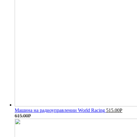
Машина на радиоуправлении World Racing
515.00
Р
615.00
Р