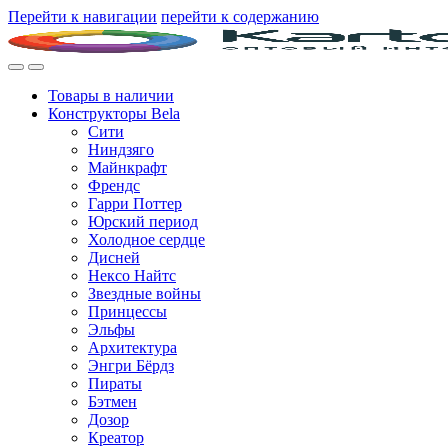
Перейти к навигации
перейти к содержанию
Товары в наличии
Конструкторы Bela
Сити
Ниндзяго
Майнкрафт
Френдс
Гарри Поттер
Юрский период
Холодное сердце
Дисней
Нексо Найтс
Звездные войны
Принцессы
Эльфы
Архитектура
Энгри Бёрдз
Пираты
Бэтмен
Дозор
Креатор