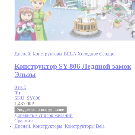
Дисней
,
Конструкторы BELA Xолодное Cердце
Конструктор SY 806 Ледяной замок
Эльзы
0
из 5
(0)
SKU: SY806
1,435.00
Р
Уведомить о поступлении
Добавить в список желаний
Сравнить
Дисней
,
Конструкторы
,
Конструкторы Bela