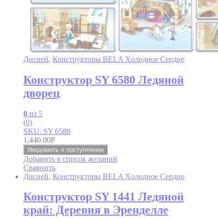
Дисней
,
Конструкторы BELA Xолодное Cердце
Конструктор SY 6580 Ледяной
дворец
0
из 5
(0)
SKU: SY 6580
1,440.00
Р
Уведомить о поступлении
Добавить в список желаний
Сравнить
Дисней
,
Конструкторы BELA Xолодное Cердце
Конструктор SY 1441 Ледяной
край: Деревня в Эренделле