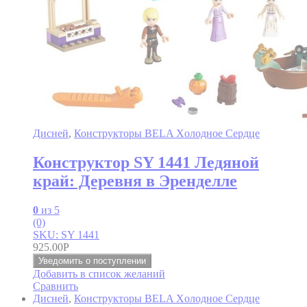
Дисней
,
Конструкторы BELA Xолодное Cердце
Конструктор SY 1441 Ледяной
край: Деревня в Эренделле
0
из 5
(0)
SKU: SY 1441
925.00
Р
Уведомить о поступлении
Добавить в список желаний
Сравнить
Дисней
,
Конструкторы BELA Xолодное Cердце