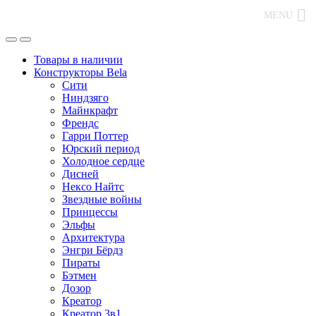
MENU
Товары в наличии
Конструкторы Bela
Сити
Ниндзяго
Майнкрафт
Френдс
Гарри Поттер
Юрский период
Холодное сердце
Дисней
Нексо Найтс
Звездные войны
Принцессы
Эльфы
Архитектура
Энгри Бёрдз
Пираты
Бэтмен
Дозор
Креатор
Креатор 3в1