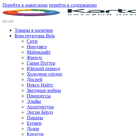
Перейти к навигации
перейти к содержанию
Товары в наличии
Конструкторы Bela
Сити
Ниндзяго
Майнкрафт
Френдс
Гарри Поттер
Юрский период
Холодное сердце
Дисней
Нексо Найтс
Звездные войны
Принцессы
Эльфы
Архитектура
Энгри Бёрдз
Пираты
Бэтмен
Дозор
Креатор