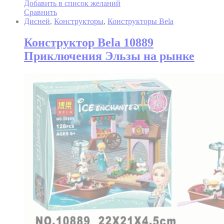
Добавить в список желаний
Сравнить
Дисней
,
Конструкторы
,
Конструкторы Bela
Конструктор Bela 10889
Приключения Эльзы на рынке