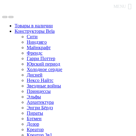
MENU
Товары в наличии
Конструкторы Bela
Сити
Ниндзяго
Майнкрафт
Френдс
Гарри Поттер
Юрский период
Холодное сердце
Дисней
Нексо Найтс
Звездные войны
Принцессы
Эльфы
Архитектура
Энгри Бёрдз
Пираты
Бэтмен
Дозор
Креатор
Креатор 3в1