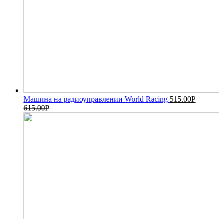
Машина на радиоуправлении World Racing
515.00
Р
615.00
Р