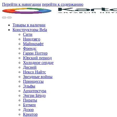
Перейти к навигации
перейти к содержанию
Товары в наличии
Конструкторы Bela
Сити
Ниндзяго
Майнкрафт
Френдс
Гарри Поттер
Юрский период
Холодное сердце
Дисней
Нексо Найтс
Звездные войны
Принцессы
Эльфы
Архитектура
Энгри Бёрдз
Пираты
Бэтмен
Дозор
Креатор