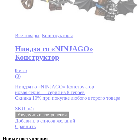
Все товары
,
Конструкторы
Ниндзя го «NINJAGO»
Конструктор
0
из 5
(0)
Ниндзя го «NINJAGO» Конструктор
новая серия — серия из 8 героев
Скидка 10% при покупке любого второго товара
SKU: n/a
Уведомить о поступлении
Добавить в список желаний
Сравнить
Новые поступления