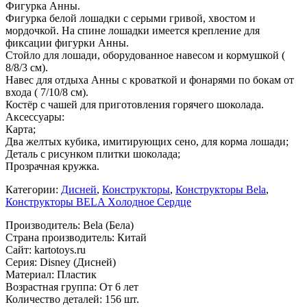
Фигурка Анны.
Фигурка белой лошадки с серыми гривой, хвостом и
мордочкой. На спине лошадки имеется крепление для
фиксации фигурки Анны.
Стойло для лошади, оборудованное навесом и кормушкой (
8/8/3 см).
Навес для отдыха Анны с кроваткой и фонарями по бокам от
входа ( 7/10/8 см).
Костёр с чашей для приготовления горячего шоколада.
Аксессуары:
Карта;
Два желтых кубика, имитирующих сено, для корма лошади;
Деталь с рисунком плитки шоколада;
Прозрачная кружка.
Категории:
Дисней
,
Конструкторы
,
Конструкторы Bela
,
Конструкторы BELA Xолодное Cердце
Производитель: Bela (Бела)
Страна производитель: Китай
Сайт: kartotoys.ru
Серия: Disney (Дисней)
Материал: Пластик
Возрастная группа: От 6 лет
Количество деталей: 156 шт.