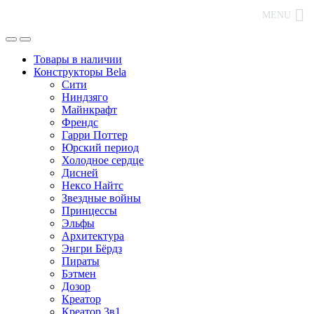
MENU
Товары в наличии
Конструкторы Bela
Сити
Ниндзяго
Майнкрафт
Френдс
Гарри Поттер
Юрский период
Холодное сердце
Дисней
Нексо Найтс
Звездные войны
Принцессы
Эльфы
Архитектура
Энгри Бёрдз
Пираты
Бэтмен
Дозор
Креатор
Креатор 3в1