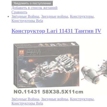
Уведомить о поступлении
Добавить в список желаний
Сравнить
Звёздные Войны
,
Звездные войны
,
Конструкторы
,
Конструкторы Bela
Конструктор Lari 11431 Тантив IV
Звёздные Войны
,
Звездные войны
,
Конструкторы
,
Конструкторы Bela