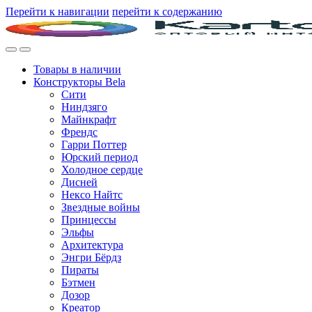
Перейти к навигации
перейти к содержанию
Товары в наличии
Конструкторы Bela
Сити
Ниндзяго
Майнкрафт
Френдс
Гарри Поттер
Юрский период
Холодное сердце
Дисней
Нексо Найтс
Звездные войны
Принцессы
Эльфы
Архитектура
Энгри Бёрдз
Пираты
Бэтмен
Дозор
Креатор