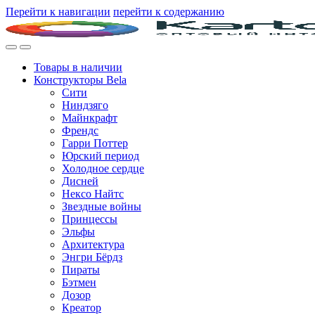
Перейти к навигации
перейти к содержанию
Товары в наличии
Конструкторы Bela
Сити
Ниндзяго
Майнкрафт
Френдс
Гарри Поттер
Юрский период
Холодное сердце
Дисней
Нексо Найтс
Звездные войны
Принцессы
Эльфы
Архитектура
Энгри Бёрдз
Пираты
Бэтмен
Дозор
Креатор