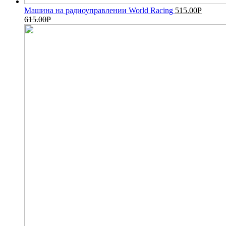
Машина на радиоуправлении World Racing
515.00
Р
615.00
Р