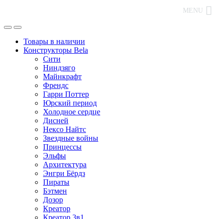
MENU
Товары в наличии
Конструкторы Bela
Сити
Ниндзяго
Майнкрафт
Френдс
Гарри Поттер
Юрский период
Холодное сердце
Дисней
Нексо Найтс
Звездные войны
Принцессы
Эльфы
Архитектура
Энгри Бёрдз
Пираты
Бэтмен
Дозор
Креатор
Креатор 3в1