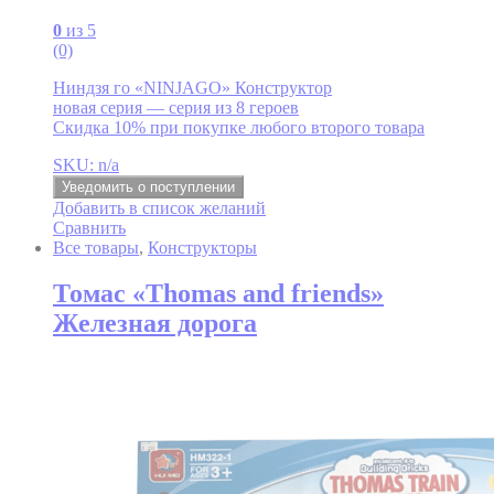
0
из 5
(0)
Ниндзя го «NINJAGO» Конструктор
новая серия — серия из 8 героев
Скидка 10% при покупке любого второго товара
SKU: n/a
Уведомить о поступлении
Добавить в список желаний
Сравнить
Все товары
,
Конструкторы
Томас «Thomas and friends»
Железная дорога