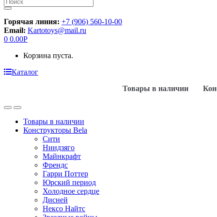
Искать:
Горячая линия:
+7 (906) 560-10-00
Email:
Kartotoys@mail.ru
0
0.00
Р
Корзина пуста.
Каталог
Товары в наличии
Кон
Товары в наличии
Конструкторы Bela
Сити
Ниндзяго
Майнкрафт
Френдс
Гарри Поттер
Юрский период
Холодное сердце
Дисней
Нексо Найтс