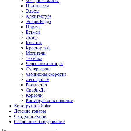
Звездные войны
Принцессы
Эльфы
Архитектура
Энгри Бёрдз
Пираты
Бэтмен
Дозор
Креатор
Креатор 3в1
Мстители
Техника
Черепашки ниндзя
Супергерои
Чемпионы скорости
Лего фильм
Рождество
Скуби-Ду
Корабли
Конструктор в наличии
Конструктор Solar
Детские товары
Скидки и акции
Сварочное оборудование