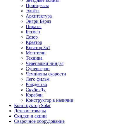
Звездные войны
Принцессы
Эльфы
Архитектура
Энгри Бёрдз
Пираты
Бэтмен
Дозор
Креатор
Креатор 3в1
Мстители
Техника
Черепашки ниндзя
Супергерои
Чемпионы скорости
Лего фильм
Рождество
Скуби-Ду
Корабли
Конструктор в наличии
Конструктор Solar
Детские товары
Скидки и акции
Сварочное оборудование