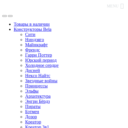
MENU
Товары в наличии
Конструкторы Bela
Сити
Ниндзяго
Майнкрафт
Френдс
Гарри Поттер
Юрский период
Холодное сердце
Дисней
Нексо Найтс
Звездные войны
Принцессы
Эльфы
Архитектура
Энгри Бёрдз
Пираты
Бэтмен
Дозор
Креатор
Креатор 3в1