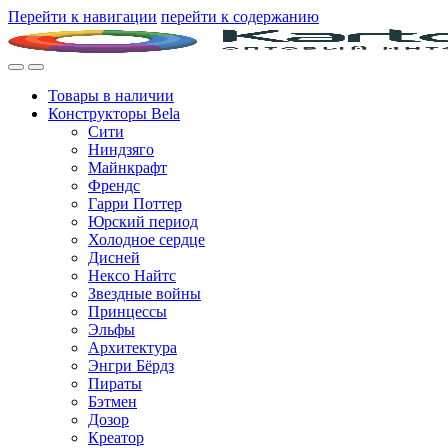
Перейти к навигации
перейти к содержанию
Товары в наличии
Конструкторы Bela
Сити
Ниндзяго
Майнкрафт
Френдс
Гарри Поттер
Юрский период
Холодное сердце
Дисней
Нексо Найтс
Звездные войны
Принцессы
Эльфы
Архитектура
Энгри Бёрдз
Пираты
Бэтмен
Дозор
Креатор