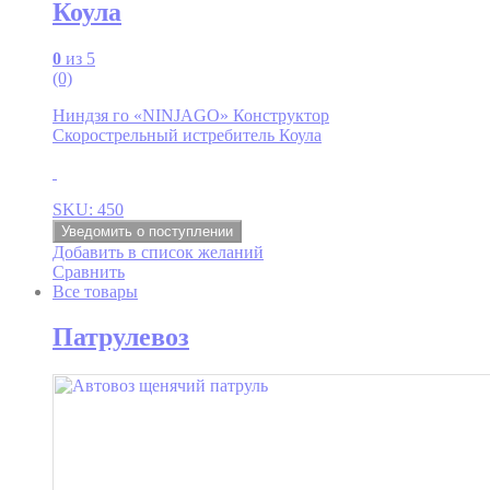
Коула
0
из 5
(0)
Ниндзя го «NINJAGO» Конструктор
Скорострельный истребитель Коула
SKU: 450
Уведомить о поступлении
Добавить в список желаний
Сравнить
Все товары
Патрулевоз