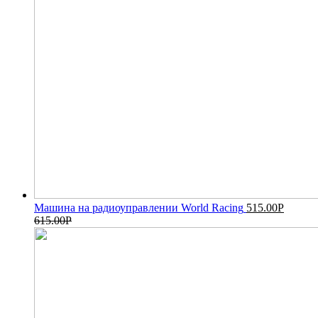
Машина на радиоуправлении World Racing
515.00
Р
615.00
Р