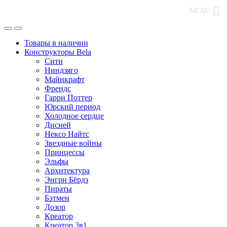
MENU
Товары в наличии
Конструкторы Bela
Сити
Ниндзяго
Майнкрафт
Френдс
Гарри Поттер
Юрский период
Холодное сердце
Дисней
Нексо Найтс
Звездные войны
Принцессы
Эльфы
Архитектура
Энгри Бёрдз
Пираты
Бэтмен
Дозор
Креатор
Креатор 3в1