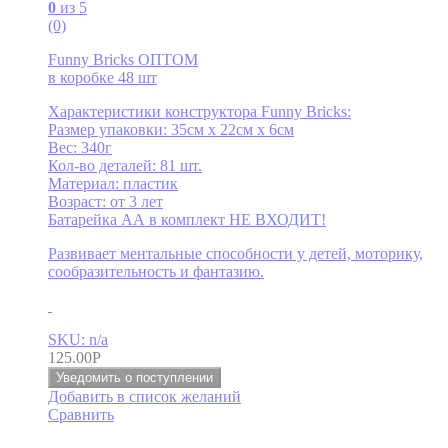
0
из 5
(0)
Funny Bricks ОПТОМ
в коробке 48 шт
Характеристики конструктора Funny Bricks:
Размер упаковки: 35см x 22см x 6см
Вес: 340г
Кол-во деталей: 81 шт.
Материал: пластик
Возраст: от 3 лет
Батарейка АА в комплект НЕ ВХОДИТ!
Развивает ментальные способности у детей, моторику,
сообразительность и фантазию.
SKU: n/a
125.00
Р
Уведомить о поступлении
Добавить в список желаний
Сравнить