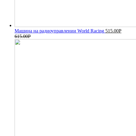
Машина на радиоуправлении World Racing
515.00
Р
615.00
Р