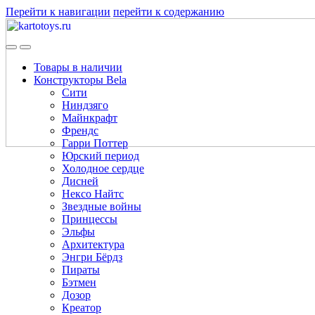
Перейти к навигации
перейти к содержанию
Товары в наличии
Конструкторы Bela
Сити
Ниндзяго
Майнкрафт
Френдс
Гарри Поттер
Юрский период
Холодное сердце
Дисней
Нексо Найтс
Звездные войны
Принцессы
Эльфы
Архитектура
Энгри Бёрдз
Пираты
Бэтмен
Дозор
Креатор