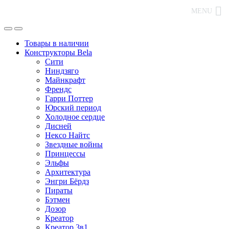
MENU
Товары в наличии
Конструкторы Bela
Сити
Ниндзяго
Майнкрафт
Френдс
Гарри Поттер
Юрский период
Холодное сердце
Дисней
Нексо Найтс
Звездные войны
Принцессы
Эльфы
Архитектура
Энгри Бёрдз
Пираты
Бэтмен
Дозор
Креатор
Креатор 3в1