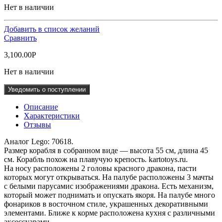
Нет в наличии
Добавить в список желаний
Сравнить
3,100.00
Р
Нет в наличии
Уведомить о поступлении
Описание
Характеристики
Отзывы
Аналог Lego: 70618.
Размер корабля в собранном виде — высота 55 см, длина 45
см. Корабль похож на плавучую крепость. kartotoys.ru.
На носу расположены 2 головы красного дракона, пасти
которых могут открываться. На палубе расположены 3 мачты
с белыми парусамис изображениями дракона. Есть механизм,
который может поднимать и опускать якоря. На палубе много
фонариков в восточном стиле, украшенных декоративными
элементами. Ближе к корме расположена кухня с различными
аксессуарами.