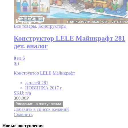
Все товары
,
Конструкторы
Конструктор LELE Майнкрафт 281
дет. аналог
0
из 5
(0)
Конструктор LELE Майнкрафт
деталей 281
НОВИНКА 2017 г
SKU: n/a
300.00
Р
Уведомить о поступлении
Добавить в список желаний
Сравнить
Новые поступления