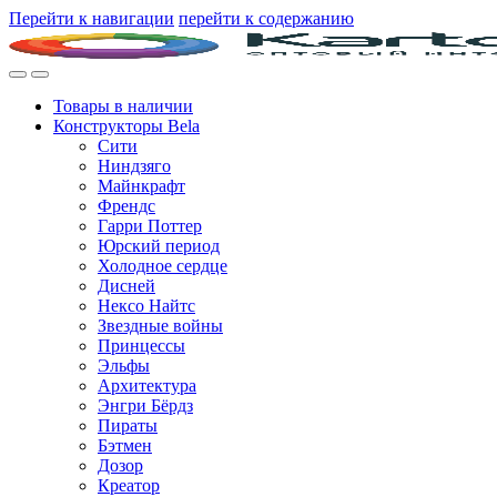
Перейти к навигации
перейти к содержанию
Товары в наличии
Конструкторы Bela
Сити
Ниндзяго
Майнкрафт
Френдс
Гарри Поттер
Юрский период
Холодное сердце
Дисней
Нексо Найтс
Звездные войны
Принцессы
Эльфы
Архитектура
Энгри Бёрдз
Пираты
Бэтмен
Дозор
Креатор