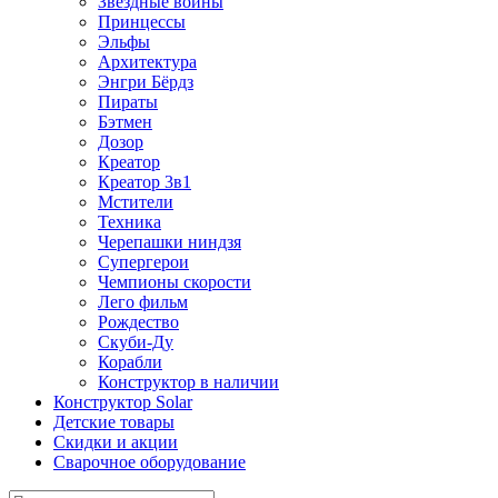
Звездные войны
Принцессы
Эльфы
Архитектура
Энгри Бёрдз
Пираты
Бэтмен
Дозор
Креатор
Креатор 3в1
Мстители
Техника
Черепашки ниндзя
Супергерои
Чемпионы скорости
Лего фильм
Рождество
Скуби-Ду
Корабли
Конструктор в наличии
Конструктор Solar
Детские товары
Скидки и акции
Сварочное оборудование