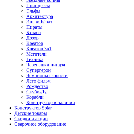
Звездные войны
Принцессы
Эльфы
Архитектура
Энгри Бёрдз
Пираты
Бэтмен
Дозор
Креатор
Креатор 3в1
Мстители
Техника
Черепашки ниндзя
Супергерои
Чемпионы скорости
Лего фильм
Рождество
Скуби-Ду
Корабли
Конструктор в наличии
Конструктор Solar
Детские товары
Скидки и акции
Сварочное оборудование