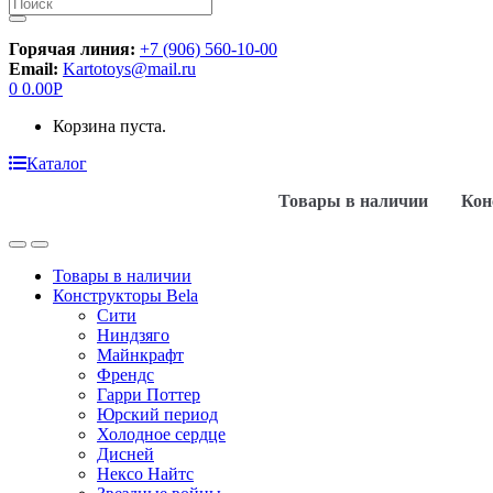
Искать:
Горячая линия:
+7 (906) 560-10-00
Email:
Kartotoys@mail.ru
0
0.00
Р
Корзина пуста.
Каталог
Товары в наличии
Кон
Товары в наличии
Конструкторы Bela
Сити
Ниндзяго
Майнкрафт
Френдс
Гарри Поттер
Юрский период
Холодное сердце
Дисней
Нексо Найтс