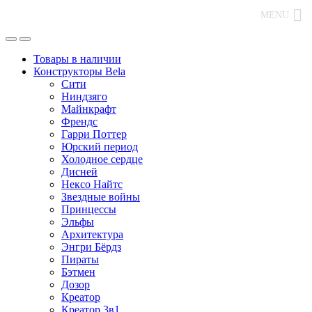
MENU
Товары в наличии
Конструкторы Bela
Сити
Ниндзяго
Майнкрафт
Френдс
Гарри Поттер
Юрский период
Холодное сердце
Дисней
Нексо Найтс
Звездные войны
Принцессы
Эльфы
Архитектура
Энгри Бёрдз
Пираты
Бэтмен
Дозор
Креатор
Креатор 3в1