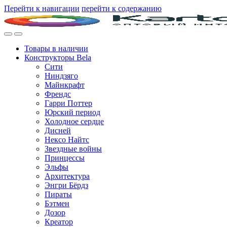
Перейти к навигации
перейти к содержанию
Товары в наличии
Конструкторы Bela
Сити
Ниндзяго
Майнкрафт
Френдс
Гарри Поттер
Юрский период
Холодное сердце
Дисней
Нексо Найтс
Звездные войны
Принцессы
Эльфы
Архитектура
Энгри Бёрдз
Пираты
Бэтмен
Дозор
Креатор