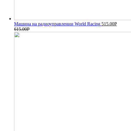
Машина на радиоуправлении World Racing
515.00
Р
615.00
Р