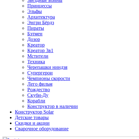
Звездные войны
Принцессы
Эльфы
Архитектура
Энгри Бёрдз
Пираты
Бэтмен
Дозор
Креатор
Креатор 3в1
Мстители
Техника
Черепашки ниндзя
Супергерои
Чемпионы скорости
Лего фильм
Рождество
Скуби-Ду
Корабли
Конструктор в наличии
Конструктор Solar
Детские товары
Скидки и акции
Сварочное оборудование