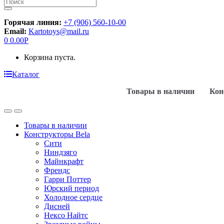
Искать:
Горячая линия:
+7 (906) 560-10-00
Email:
Kartotoys@mail.ru
0
0.00
Р
Корзина пуста.
Каталог
Товары в наличии
Кон
Товары в наличии
Конструкторы Bela
Сити
Ниндзяго
Майнкрафт
Френдс
Гарри Поттер
Юрский период
Холодное сердце
Дисней
Нексо Найтс