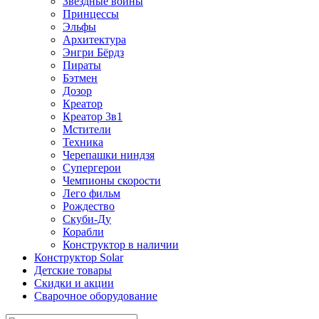
Звездные войны
Принцессы
Эльфы
Архитектура
Энгри Бёрдз
Пираты
Бэтмен
Дозор
Креатор
Креатор 3в1
Мстители
Техника
Черепашки ниндзя
Супергерои
Чемпионы скорости
Лего фильм
Рождество
Скуби-Ду
Корабли
Конструктор в наличии
Конструктор Solar
Детские товары
Скидки и акции
Сварочное оборудование