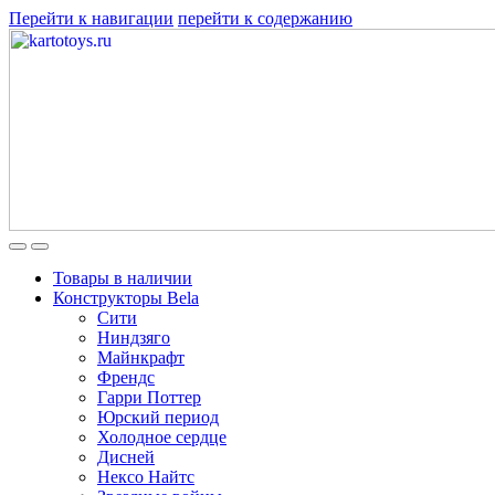
Перейти к навигации
перейти к содержанию
Товары в наличии
Конструкторы Bela
Сити
Ниндзяго
Майнкрафт
Френдс
Гарри Поттер
Юрский период
Холодное сердце
Дисней
Нексо Найтс