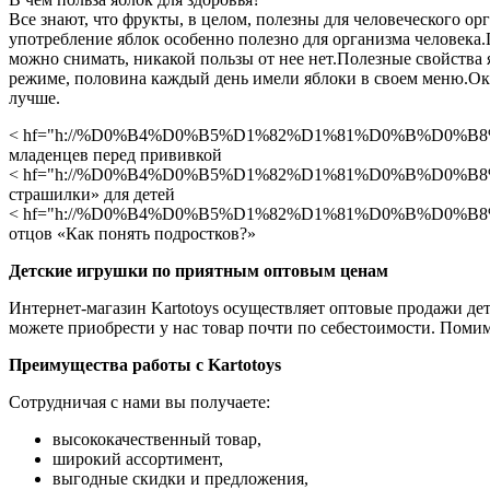
Все знают, что фрукты, в целом, полезны для человеческого о
употребление яблок особенно полезно для организма человека.П
можно снимать, никакой пользы от нее нет.Полезные свойства 
режиме, половина каждый день имели яблоки в своем меню.Оказ
лучше.
< hf="h://%D0%B4%D0%B5%D1%82%D1%81%D0%B%D0%B8%
младенцев перед прививкой
< hf="h://%D0%B4%D0%B5%D1%82%D1%81%D0%B%D0%B8%
страшилки» для детей
< hf="h://%D0%B4%D0%B5%D1%82%D1%81%D0%B%D0%B8%
отцов «Как понять подростков?»
Детские игрушки по приятным оптовым ценам
Интернет-магазин Kartotoys осуществляет оптовые продажи де
можете приобрести у нас товар почти по себестоимости. Помим
Преимущества работы с Kartotoys
Сотрудничая с нами вы получаете:
высококачественный товар,
широкий ассортимент,
выгодные скидки и предложения,