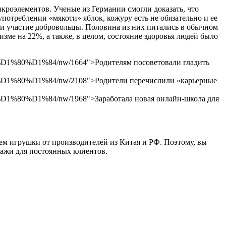
икроэлементов. Ученые из Германии смогли доказать, что
употреблении «мякоти» яблок, кожуру есть не обязательно и ее
ли участие добровольцы. Половина из них питались в обычном
зме на 22%, а также, в целом, состояние здоровья людей было
1%84/nw/1664">​Родителям посоветовали гладить
D1%84/nw/2108">Родители перечислили «карьерные
1%84/nw/1968">Заработала новая онлайн-школа для
ем игрушки от производителей из Китая и РФ. Поэтому, вы
дажи для постоянных клиентов.