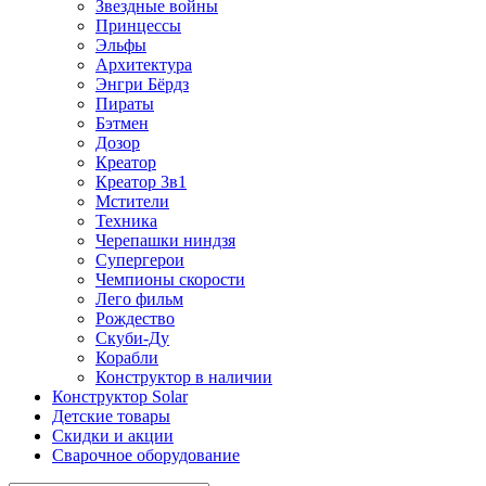
Звездные войны
Принцессы
Эльфы
Архитектура
Энгри Бёрдз
Пираты
Бэтмен
Дозор
Креатор
Креатор 3в1
Мстители
Техника
Черепашки ниндзя
Супергерои
Чемпионы скорости
Лего фильм
Рождество
Скуби-Ду
Корабли
Конструктор в наличии
Конструктор Solar
Детские товары
Скидки и акции
Сварочное оборудование