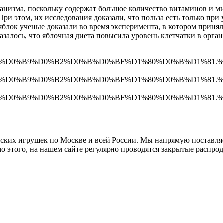
рганизма, поскольку содержат большое количество витаминов и м
ри этом, их исследования доказали, что польза есть только при 
яблок ученые доказали во время эксперимента, в котором приня
алось, что яблочная диета повысила уровень клетчатки в органи
D0%B9%D0%B2%D0%B%D0%BF%D1%80%D0%B%D1%81.%D1%80%D
D0%B9%D0%B2%D0%B%D0%BF%D1%80%D0%B%D1%81.%D1%80%
D0%B9%D0%B2%D0%B%D0%BF%D1%80%D0%B%D1%81.%D1%80%D
тских игрушек по Москве и всей России. Мы напрямую поставля
о этого, на нашем сайте регулярно проводятся закрытые распро