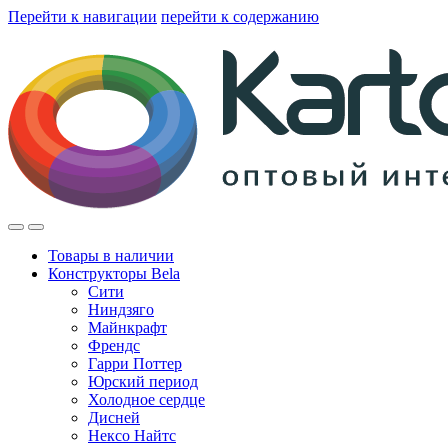
Перейти к навигации
перейти к содержанию
Товары в наличии
Конструкторы Bela
Сити
Ниндзяго
Майнкрафт
Френдс
Гарри Поттер
Юрский период
Холодное сердце
Дисней
Нексо Найтс