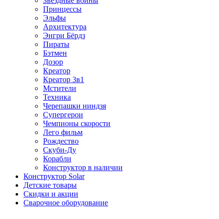
Звездные войны
Принцессы
Эльфы
Архитектура
Энгри Бёрдз
Пираты
Бэтмен
Дозор
Креатор
Креатор 3в1
Мстители
Техника
Черепашки ниндзя
Супергерои
Чемпионы скорости
Лего фильм
Рождество
Скуби-Ду
Корабли
Конструктор в наличии
Конструктор Solar
Детские товары
Скидки и акции
Сварочное оборудование