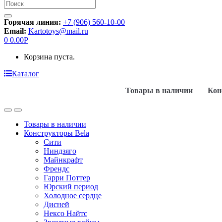
Искать:
Горячая линия:
+7 (906) 560-10-00
Email:
Kartotoys@mail.ru
0
0.00
Р
Корзина пуста.
Каталог
Товары в наличии
Кон
Товары в наличии
Конструкторы Bela
Сити
Ниндзяго
Майнкрафт
Френдс
Гарри Поттер
Юрский период
Холодное сердце
Дисней
Нексо Найтс