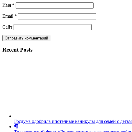
Имя
*
Email
*
Сайт
Recent Posts
Госдума одобрила ипотечные каникулы для семей с детьми
Тольяттинский фонд «Другое детство» разыскивает доб