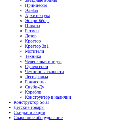
Звездные войны
Принцессы
Эльфы
Архитектура
Энгри Бёрдз
Пираты
Бэтмен
Дозор
Креатор
Креатор 3в1
Мстители
Техника
Черепашки ниндзя
Супергерои
Чемпионы скорости
Лего фильм
Рождество
Скуби-Ду
Корабли
Конструктор в наличии
Конструктор Solar
Детские товары
Скидки и акции
Сварочное оборудование