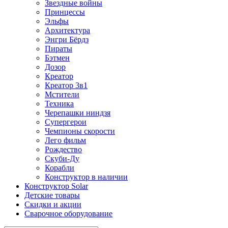
Звездные войны
Принцессы
Эльфы
Архитектура
Энгри Бёрдз
Пираты
Бэтмен
Дозор
Креатор
Креатор 3в1
Мстители
Техника
Черепашки ниндзя
Супергерои
Чемпионы скорости
Лего фильм
Рождество
Скуби-Ду
Корабли
Конструктор в наличии
Конструктор Solar
Детские товары
Скидки и акции
Сварочное оборудование