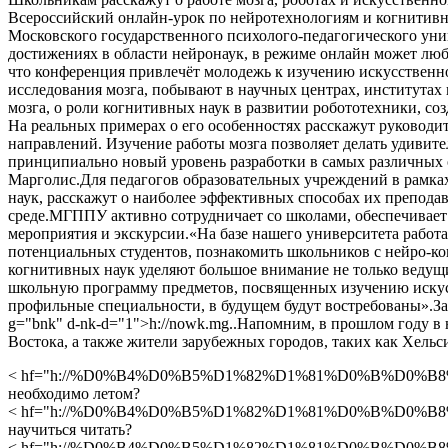
Всероссийский онлайн-урок по нейротехнологиям и когнитивны
Московского государственного психолого-педагогического унив
достижениях в области нейронаук, в режиме онлайн может лю
что конференция привлечёт молодежь к изучению искусственно
исследования мозга, побывают в научных центрах, институтах
мозга, о роли когнитивных наук в развитии робототехники, со
На реальных примерах о его особенностях расскажут руководи
направлений. Изучение работы мозга позволяет делать удивит
принципиально новый уровень разработки в самых различных 
Марголис.Для педагогов образовательных учреждений в рамка
наук, расскажут о наиболее эффективных способах их преподав
среде.МГППУ активно сотрудничает со школами, обеспечивает
мероприятия и экскурсии.«На базе нашего университета работ
потенциальных студентов, познакомить школьников с нейро-ко
когнитивных наук уделяют большое внимание не только ведущи
школьную программу предметов, посвященных изучению искусс
профильные специальности, в будущем будут востребованы».За
g="bnk" d-nk-d="1">h://nowk.mg..Напомним, в прошлом году в
Востока, а также жители зарубежных городов, таких как Хельс
< hf="h://%D0%B4%D0%B5%D1%82%D1%81%D0%B%D0%B8
необходимо летом?
< hf="h://%D0%B4%D0%B5%D1%82%D1%81%D0%B%D0%B8%
научиться читать?
< hf="h://%D0%B4%D0%B5%D1%82%D1%81%D0%B%D0%B8%