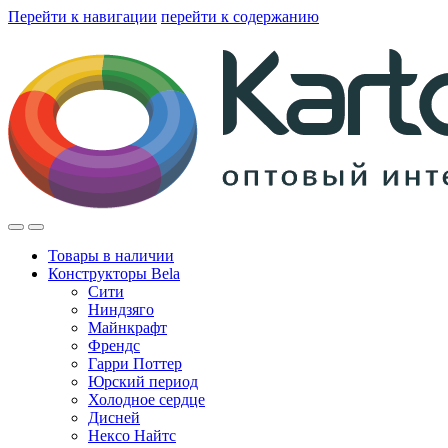
Перейти к навигации
перейти к содержанию
Товары в наличии
Конструкторы Bela
Сити
Ниндзяго
Майнкрафт
Френдс
Гарри Поттер
Юрский период
Холодное сердце
Дисней
Нексо Найтс