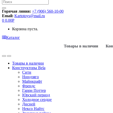
Искать:
Горячая линия:
+7 (906) 560-10-00
Email:
Kartotoys@mail.ru
0
0.00
Р
Корзина пуста.
Каталог
Товары в наличии
Кон
Товары в наличии
Конструкторы Bela
Сити
Ниндзяго
Майнкрафт
Френдс
Гарри Поттер
Юрский период
Холодное сердце
Дисней
Нексо Найтс