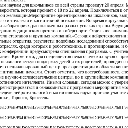
м наукам для школьников со всей страны проведут 20 апреля. 
ерситета, которая пройдет с 18 по 22 апреля. Подключиться к о
бой желающий.Мероприятие ориентировано на школьников, выпу
го интеллекта и когнитивной психологии. Во время виртуальных
 и лабораториях, расположенных разных уголках страны.Ведущие
здании медицинских протезов и киберспорте. Отдельное внимани
тели стартапов и крупных компаний.«Сегодня нейротехнологии 
ельные открытия, результаты подобных исследований способств
отраслях, среди которых и робототехника, и протезирование, и
х конференции предусмотрена специальная программа. С учител
ания. Кроме того, для специалистов педагогических вузов с пр
 психологическую поддержку детей и их родителей, проводит 
ает специализированный центр профориентации в области когни
гнитивными науками. Стоит отметить, что востребованность спе
е научно-исследовательские центры, но и крупнейшие компании.
твенного интеллекта. Иными словами, сегодня можно с уверенн
регистрироваться и ознакомиться с программой мероприятия мож
 неделе нейротехнологий и когнитивных наук» приняли участие 
инки, Торонто, Брюссель.
%D0%B9%D0%B2%D0%B%D0%BF%D1%80%D0%B%D1%81.%D1%80
D0%B9%D0%B2%D0%B%D0%BF%D1%80%D0%B%D1%81.%D1%80%
D0%B9%D0%B2%D0%B%D0%BF%D1%80%D0%B%D1%81.%D1%80%D