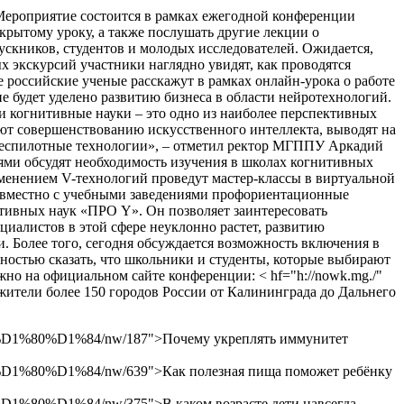
Мероприятие состоится в рамках ежегодной конференции
ткрытому уроку, а также послушать другие лекции о
скников, студентов и молодых исследователей. Ожидается,
 экскурсий участники наглядно увидят, как проводятся
 российские ученые расскажут в рамках онлайн-урока о работе
е будет уделено развитию бизнеса в области нейротехнологий.
и когнитивные науки – это одно из наиболее перспективных
уют совершенствованию искусственного интеллекта, выводят на
 беспилотные технологии», – отметил ректор МГППУ Аркадий
ями обсудят необходимость изучения в школах когнитивных
именением V-технологий проведут мастер-классы в виртуальной
совместно с учебными заведениями профориентационные
тивных наук «ПРО Y». Он позволяет заинтересовать
циалистов в этой сфере неуклонно растет, развитию
 Более того, сегодня обсуждается возможность включения в
остью сказать, что школьники и студенты, которые выбирают
но на официальном сайте конференции: < hf="h://nowk.mg./"
жители более 150 городов России от Калининграда до Дальнего
%D1%84/nw/187">Почему укреплять иммунитет
D1%84/nw/639">Как полезная пища поможет ребёнку
1%84/nw/375">В каком возрасте дети навсегда