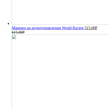
Машина на радиоуправлении World Racing
515.00
Р
615.00
Р