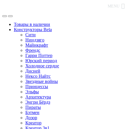
MENU
Товары в наличии
Конструкторы Bela
Сити
Ниндзяго
Майнкрафт
Френдс
Гарри Поттер
Юрский период
Холодное сердце
Дисней
Нексо Найтс
Звездные войны
Принцессы
Эльфы
Архитектура
Энгри Бёрдз
Пираты
Бэтмен
Дозор
Креатор
Креатор 3в1