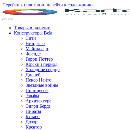
Перейти к навигации
перейти к содержанию
Товары в наличии
Конструкторы Bela
Сити
Ниндзяго
Майнкрафт
Френдс
Гарри Поттер
Юрский период
Холодное сердце
Дисней
Нексо Найтс
Звездные войны
Принцессы
Эльфы
Архитектура
Энгри Бёрдз
Пираты
Бэтмен
Дозор
Креатор