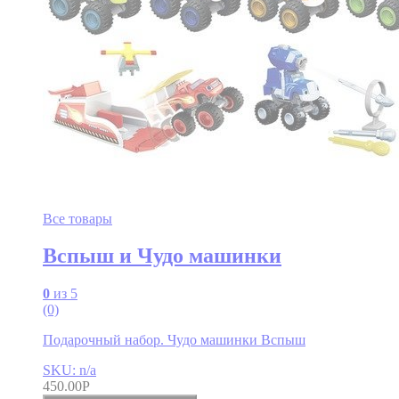
Все товары
Вспыш и Чудо машинки
0
из 5
(0)
Подарочный набор. Чудо машинки Вспыш
SKU: n/a
450.00
Р