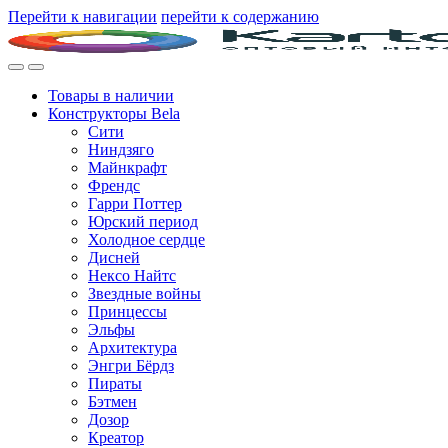
Перейти к навигации
перейти к содержанию
Товары в наличии
Конструкторы Bela
Сити
Ниндзяго
Майнкрафт
Френдс
Гарри Поттер
Юрский период
Холодное сердце
Дисней
Нексо Найтс
Звездные войны
Принцессы
Эльфы
Архитектура
Энгри Бёрдз
Пираты
Бэтмен
Дозор
Креатор