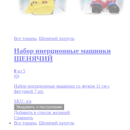
Все товары
,
Щенячий патруль
Набор инерционные машинки
ЩЕНЯЧИЙ
0
из 5
(0)
Набор инерционные машинки со звуком 11 см с
фигуркой 7 шт.
SKU: n/a
Уведомить о поступлении
Добавить в список желаний
Сравнить
Все товары
,
Щенячий патруль