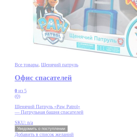
Все товары
,
Щенячий патруль
Офис спасателей
0
из 5
(0)
Щенячий Патруль «Paw Patrol»
— Патрульная башня спасателей
SKU: n/a
Уведомить о поступлении
Добавить в список желаний