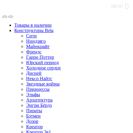
MENU
Товары в наличии
Конструкторы Bela
Сити
Ниндзяго
Майнкрафт
Френдс
Гарри Поттер
Юрский период
Холодное сердце
Дисней
Нексо Найтс
Звездные войны
Принцессы
Эльфы
Архитектура
Энгри Бёрдз
Пираты
Бэтмен
Дозор
Креатор
Креатор 3в1