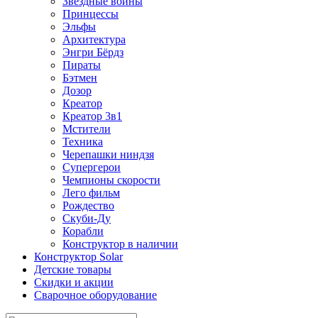
Звездные войны
Принцессы
Эльфы
Архитектура
Энгри Бёрдз
Пираты
Бэтмен
Дозор
Креатор
Креатор 3в1
Мстители
Техника
Черепашки ниндзя
Супергерои
Чемпионы скорости
Лего фильм
Рождество
Скуби-Ду
Корабли
Конструктор в наличии
Конструктор Solar
Детские товары
Скидки и акции
Сварочное оборудование