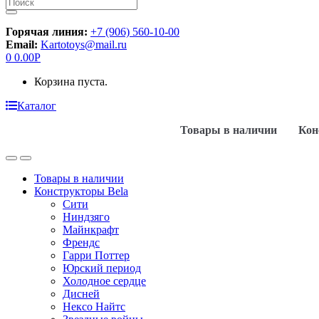
Искать:
Горячая линия:
+7 (906) 560-10-00
Email:
Kartotoys@mail.ru
0
0.00
Р
Корзина пуста.
Каталог
Товары в наличии
Кон
Товары в наличии
Конструкторы Bela
Сити
Ниндзяго
Майнкрафт
Френдс
Гарри Поттер
Юрский период
Холодное сердце
Дисней
Нексо Найтс