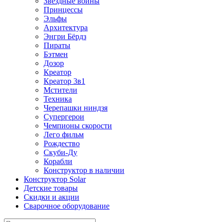
Звездные войны
Принцессы
Эльфы
Архитектура
Энгри Бёрдз
Пираты
Бэтмен
Дозор
Креатор
Креатор 3в1
Мстители
Техника
Черепашки ниндзя
Супергерои
Чемпионы скорости
Лего фильм
Рождество
Скуби-Ду
Корабли
Конструктор в наличии
Конструктор Solar
Детские товары
Скидки и акции
Сварочное оборудование