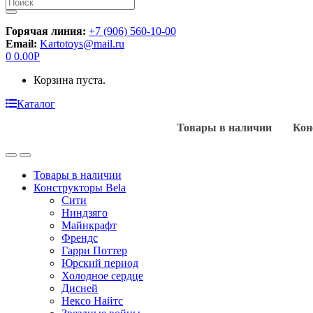
Искать:
Горячая линия:
+7 (906) 560-10-00
Email:
Kartotoys@mail.ru
0
0.00
Р
Корзина пуста.
Каталог
Товары в наличии
Кон
Товары в наличии
Конструкторы Bela
Сити
Ниндзяго
Майнкрафт
Френдс
Гарри Поттер
Юрский период
Холодное сердце
Дисней
Нексо Найтс