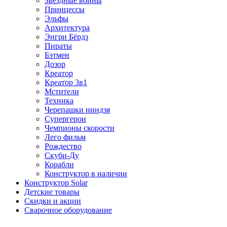
Звездные войны
Принцессы
Эльфы
Архитектура
Энгри Бёрдз
Пираты
Бэтмен
Дозор
Креатор
Креатор 3в1
Мстители
Техника
Черепашки ниндзя
Супергерои
Чемпионы скорости
Лего фильм
Рождество
Скуби-Ду
Корабли
Конструктор в наличии
Конструктор Solar
Детские товары
Скидки и акции
Сварочное оборудование