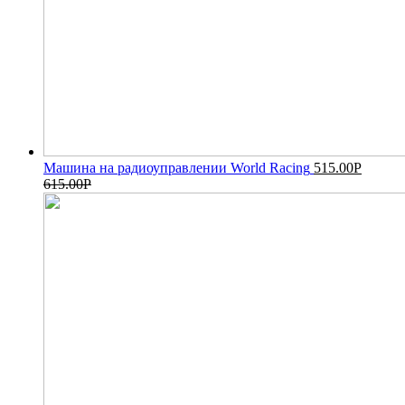
Машина на радиоуправлении World Racing
515.00
Р
615.00
Р