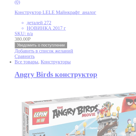
(0)
Конструктор LELE Майнкрафт аналог
деталей 272
НОВИНКА 2017 г
SKU: n/a
380.00
Р
Уведомить о поступлении
Добавить в список желаний
Сравнить
Все товары
,
Конструкторы
Angry Birds конструктор