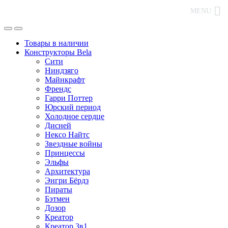
MENU
Товары в наличии
Конструкторы Bela
Сити
Ниндзяго
Майнкрафт
Френдс
Гарри Поттер
Юрский период
Холодное сердце
Дисней
Нексо Найтс
Звездные войны
Принцессы
Эльфы
Архитектура
Энгри Бёрдз
Пираты
Бэтмен
Дозор
Креатор
Креатор 3в1