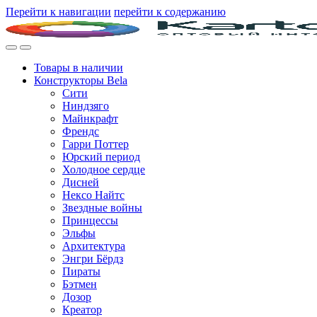
Перейти к навигации
перейти к содержанию
Товары в наличии
Конструкторы Bela
Сити
Ниндзяго
Майнкрафт
Френдс
Гарри Поттер
Юрский период
Холодное сердце
Дисней
Нексо Найтс
Звездные войны
Принцессы
Эльфы
Архитектура
Энгри Бёрдз
Пираты
Бэтмен
Дозор
Креатор