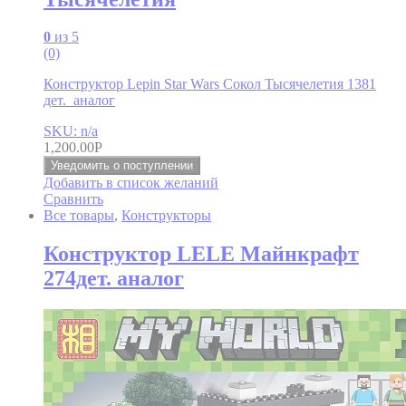
0
из 5
(0)
Конструктор Lepin Star Wars Сокол Тысячелетия 1381
дет. аналог
SKU: n/a
1,200.00
Р
Уведомить о поступлении
Добавить в список желаний
Сравнить
Все товары
,
Конструкторы
Конструктор LELE Майнкрафт
274дет. аналог