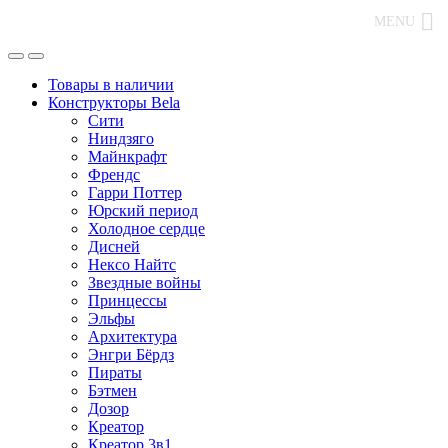
MENU
Товары в наличии
Конструкторы Bela
Сити
Ниндзяго
Майнкрафт
Френдс
Гарри Поттер
Юрский период
Холодное сердце
Дисней
Нексо Найтс
Звездные войны
Принцессы
Эльфы
Архитектура
Энгри Бёрдз
Пираты
Бэтмен
Дозор
Креатор
Креатор 3в1