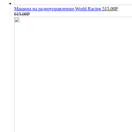
Машина на радиоуправлении World Racing
515.00
Р
615.00
Р