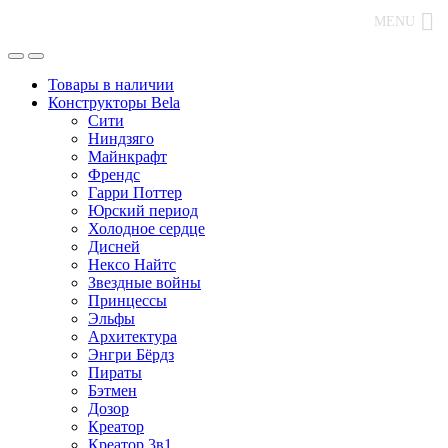
MENU
Товары в наличии
Конструкторы Bela
Сити
Ниндзяго
Майнкрафт
Френдс
Гарри Поттер
Юрский период
Холодное сердце
Дисней
Нексо Найтс
Звездные войны
Принцессы
Эльфы
Архитектура
Энгри Бёрдз
Пираты
Бэтмен
Дозор
Креатор
Креатор 3в1