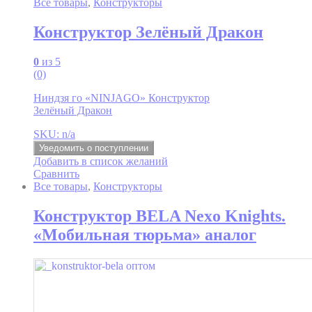
Все товары
,
Конструкторы
Конструктор Зелёный Дракон
0
из 5
(0)
Ниндзя го «NINJAGO» Конструктор
Зелёный Дракон
SKU: n/a
Уведомить о поступлении
Добавить в список желаний
Сравнить
Все товары
,
Конструкторы
Конструктор BELA Nexo Knights.
«Мобильная тюрьма» аналог