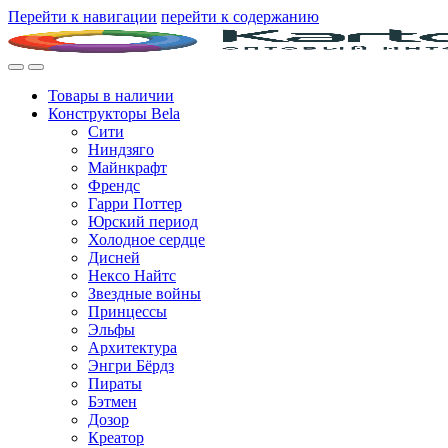
Перейти к навигации
перейти к содержанию
Товары в наличии
Конструкторы Bela
Сити
Ниндзяго
Майнкрафт
Френдс
Гарри Поттер
Юрский период
Холодное сердце
Дисней
Нексо Найтс
Звездные войны
Принцессы
Эльфы
Архитектура
Энгри Бёрдз
Пираты
Бэтмен
Дозор
Креатор