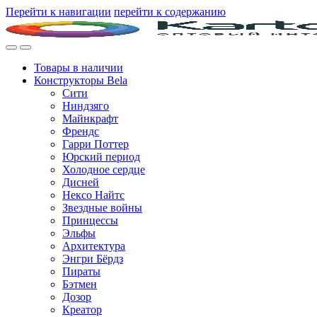
Перейти к навигации
перейти к содержанию
Товары в наличии
Конструкторы Bela
Сити
Ниндзяго
Майнкрафт
Френдс
Гарри Поттер
Юрский период
Холодное сердце
Дисней
Нексо Найтс
Звездные войны
Принцессы
Эльфы
Архитектура
Энгри Бёрдз
Пираты
Бэтмен
Дозор
Креатор