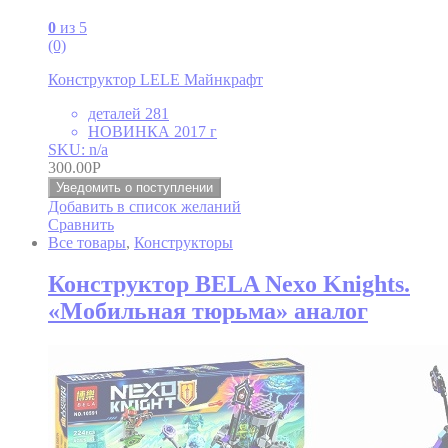
0
из 5
(0)
Конструктор LELE Майнкрафт
деталей 281
НОВИНКА 2017 г
SKU: n/a
300.00
Р
Уведомить о поступлении
Добавить в список желаний
Сравнить
Все товары
,
Конструкторы
Конструктор BELA Nexo Knights.
«Мобильная тюрьма» аналог