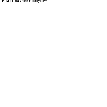
Bela 11166 Стив с попугаем