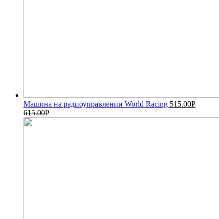
Машина на радиоуправлении World Racing
515.00
Р
615.00
Р