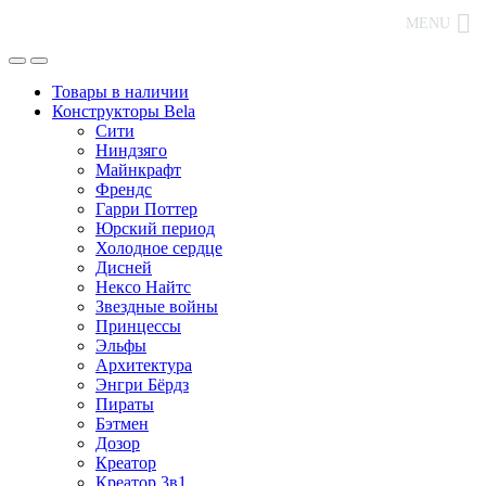
MENU
Товары в наличии
Конструкторы Bela
Сити
Ниндзяго
Майнкрафт
Френдс
Гарри Поттер
Юрский период
Холодное сердце
Дисней
Нексо Найтс
Звездные войны
Принцессы
Эльфы
Архитектура
Энгри Бёрдз
Пираты
Бэтмен
Дозор
Креатор
Креатор 3в1