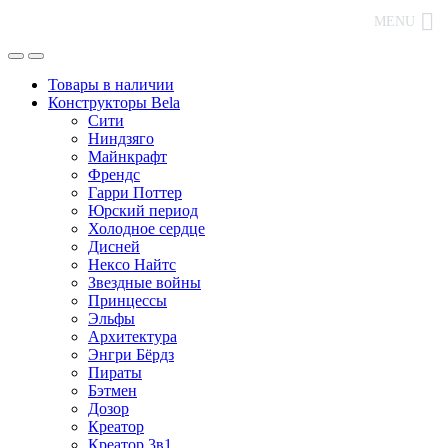
MENU
Товары в наличии
Конструкторы Bela
Сити
Ниндзяго
Майнкрафт
Френдс
Гарри Поттер
Юрский период
Холодное сердце
Дисней
Нексо Найтс
Звездные войны
Принцессы
Эльфы
Архитектура
Энгри Бёрдз
Пираты
Бэтмен
Дозор
Креатор
Креатор 3в1