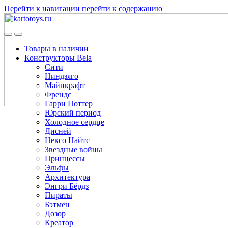
Перейти к навигации
перейти к содержанию
Товары в наличии
Конструкторы Bela
Сити
Ниндзяго
Майнкрафт
Френдс
Гарри Поттер
Юрский период
Холодное сердце
Дисней
Нексо Найтс
Звездные войны
Принцессы
Эльфы
Архитектура
Энгри Бёрдз
Пираты
Бэтмен
Дозор
Креатор