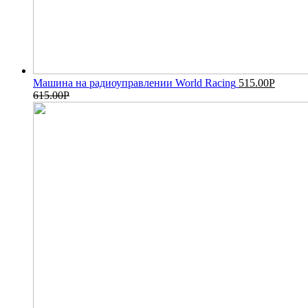
Машина на радиоуправлении World Racing
515.00
Р
615.00
Р