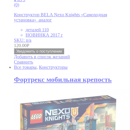
(0)
Конструктор BELA Nexo Knights «Самоходная
установка» аналог
деталей 110
НОВИНКА 2017 г
SKU: n/a
120.00
Р
Уведомить о поступлении
Добавить в список желаний
Сравнить
Все товары
,
Конструкторы
Фортрекс мобильная крепость