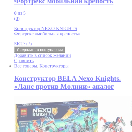
Фортрекс мобильная крепость
0
из 5
(0)
Конструктор NEXO KNIGHTS
Фортрекс «мобильная крепость»
SKU: n/a
Уведомить о поступлении
Добавить в список желаний
Сравнить
Все товары
,
Конструкторы
Конструктор BELA Nexo Knights.
«Ланс против Молнии» аналог