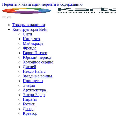
Перейти к навигации
перейти к содержанию
Товары в наличии
Конструкторы Bela
Сити
Ниндзяго
Майнкрафт
Френдс
Гарри Поттер
Юрский период
Холодное сердце
Дисней
Нексо Найтс
Звездные войны
Принцессы
Эльфы
Архитектура
Энгри Бёрдз
Пираты
Бэтмен
Дозор
Креатор