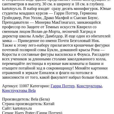
сантиметров в высоту, 30 см. в ширину и 18 см. в глубину.
kartotoys.ru. В набор входят сразу десять минифигурок. Юные
студенты младших курсов — Гарри Поттер, Гермиона
Грэйнджер, Рон Уизли, Драко Малфой и Сьюзан Боунс.
Преподаватели — Минерва МакГонагалл, заикающийся
профессор по Защите от Темных искусств Квирелл со
сменным лицом Волан-де-Морта, лесничий Хагрид и
директор школы Альбус Дамблдор. И еще один из обитателей
замка — Приведение по имени Почти Безголовый Ник.
Также к этому лего-набору прилагаются крошечные фигурки
почтовой полярной совы Букли, домашней крысы Рона —
Коросты и составные фигуры василиска и Фоукса. Рассадите
всех учеников за длинными столами заколдованного холла,
перемещайте лестницы в нужные вам комнаты и башни и
отыщите потайной ход в сокровищницу! Меняйте картинки
отражений в зеркале Еиналеж и флаги на потолке в
зависимости от того, какой факультет набрал больше баллов.
Артикул:
11007
Категории:
Гарри Поттер
,
Конструкторы
,
Конструкторы Bela
Производитель: Bela (Бела)
Страна производитель: Китай
Сайт: kartotoys.ru
Серия: Harry Potter (Гарри Поттер)