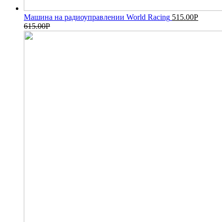
Машина на радиоуправлении World Racing
515.00
Р
615.00
Р