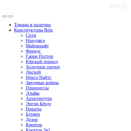
MENU
Товары в наличии
Конструкторы Bela
Сити
Ниндзяго
Майнкрафт
Френдс
Гарри Поттер
Юрский период
Холодное сердце
Дисней
Нексо Найтс
Звездные войны
Принцессы
Эльфы
Архитектура
Энгри Бёрдз
Пираты
Бэтмен
Дозор
Креатор
Креатор 3в1