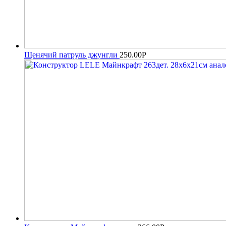
Щенячий патруль джунгли
250.00
Р