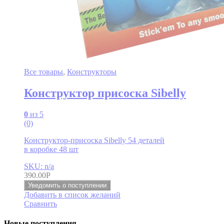
Все товары
,
Конструкторы
Конструктор присоска Sibelly
0
из 5
(0)
Конструктор-присоска Sibelly 54 деталей
в коробке 48 шт
SKU: n/a
390.00
Р
Уведомить о поступлении
Добавить в список желаний
Сравнить
Новые поступления