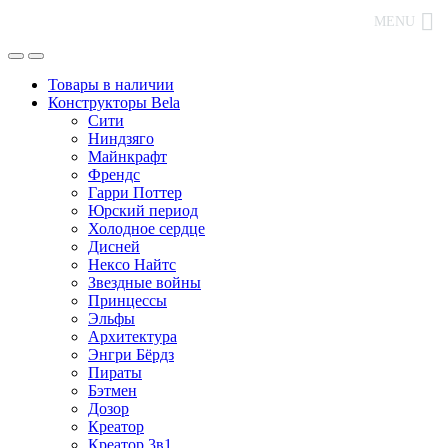
MENU
Товары в наличии
Конструкторы Bela
Сити
Ниндзяго
Майнкрафт
Френдс
Гарри Поттер
Юрский период
Холодное сердце
Дисней
Нексо Найтс
Звездные войны
Принцессы
Эльфы
Архитектура
Энгри Бёрдз
Пираты
Бэтмен
Дозор
Креатор
Креатор 3в1