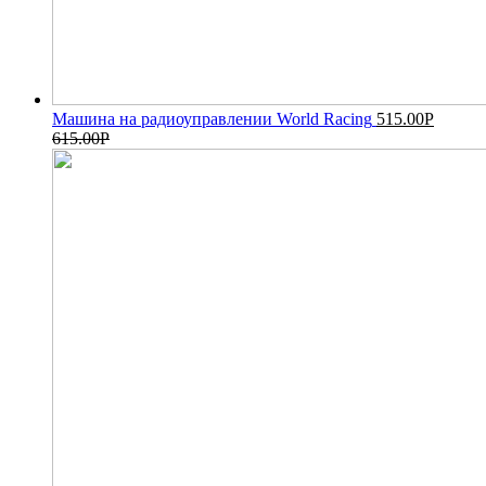
Машина на радиоуправлении World Racing
515.00
Р
615.00
Р