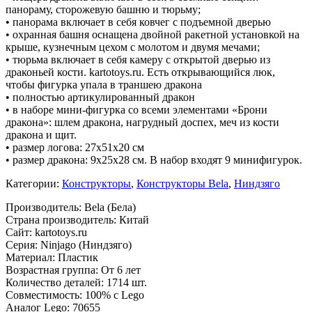
панораму, сторожевую башню и тюрьму;
• панорама включает в себя ковчег с подъемной дверью
• охранная башня оснащена двойной ракетной установкой на
крыше, кузнечным цехом с молотом и двумя мечами;
• тюрьма включает в себя камеру с открытой дверью из
драконьей кости. kartotoys.ru. Есть открывающийся люк,
чтобы фигурка упала в траншею дракона
• полностью артикулированный дракон
• в наборе мини-фигурка со всеми элементами «Брони
дракона»: шлем дракона, нагрудный доспех, меч из кости
дракона и щит.
• размер логова: 27х51х20 см
• размер дракона: 9х25х28 см. В набор входят 9 минифигурок.
Категории:
Конструкторы
,
Конструкторы Bela
,
Ниндзяго
Производитель: Bela (Бела)
Страна производитель: Китай
Сайт: kartotoys.ru
Серия: Ninjago (Ниндзяго)
Материал: Пластик
Возрастная группа: От 6 лет
Количество деталей: 1714 шт.
Совместимость: 100% с Lego
Аналог Lego: 70655