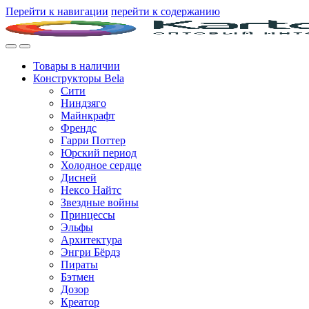
Перейти к навигации
перейти к содержанию
Товары в наличии
Конструкторы Bela
Сити
Ниндзяго
Майнкрафт
Френдс
Гарри Поттер
Юрский период
Холодное сердце
Дисней
Нексо Найтс
Звездные войны
Принцессы
Эльфы
Архитектура
Энгри Бёрдз
Пираты
Бэтмен
Дозор
Креатор