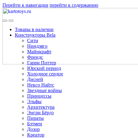
Перейти к навигации
перейти к содержанию
Товары в наличии
Конструкторы Bela
Сити
Ниндзяго
Майнкрафт
Френдс
Гарри Поттер
Юрский период
Холодное сердце
Дисней
Нексо Найтс
Звездные войны
Принцессы
Эльфы
Архитектура
Энгри Бёрдз
Пираты
Бэтмен
Дозор
Креатор