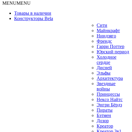
MENU
MENU
Товары в наличии
Конструкторы Bela
Сити
Майнкрафт
Ниндзяго
Френдс
Гарри Поттер
Юрский период
Холодное
сердце
Дисней
Эльфы
Архитектура
Звездные
войны
Принцессы
Нексо Найтс
Энгри Бёрдз
Пираты
Бэтмен
Дозор
Креатор
Креатор 3в1