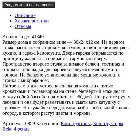
Уведомить о поступлении
Описание
Характеристики
Отзывы
Аналог Lego: 41340.
Размер дома в собранном виде — 30х24х12 см. На первом
этаже расположены прихожая-студия, плавно переходящая в
кухню, и гараж. kartotoys.ru. Дверь гаража открывается по
принципу жалюзи – собирается гармошкой вверх.
Пространство второго этажа занимают балкон, гостиная и
открытая площадка для барбекю с двумя шезлонгами и
грилем. На балконе установлены две мощные колонки и
стойка с микрофоном.
На третьем этаже устроена спальная комната с пятью
кроватками и телевизором на стене. Четвёртый этаж делят
между собой бассейн и комната с лебёдкой. Покрутите ручку
лебёдки и она будет разматывать и сматывать катушку с
крючком. На лужайке перед домом разбит небольшой садик-
огород, в котором растут цветы и морковь.
Артикул:
10859
Категории:
Конструкторы
,
Конструкторы
Bela
,
Френдс