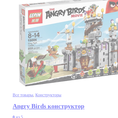
Все товары
,
Конструкторы
Angry Birds конструктор
0
из 5