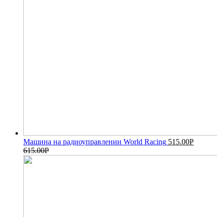
Машина на радиоуправлении World Racing
515.00
Р
615.00
Р