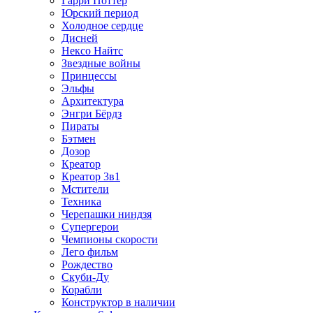
Гарри Поттер
Юрский период
Холодное сердце
Дисней
Нексо Найтс
Звездные войны
Принцессы
Эльфы
Архитектура
Энгри Бёрдз
Пираты
Бэтмен
Дозор
Креатор
Креатор 3в1
Мстители
Техника
Черепашки ниндзя
Супергерои
Чемпионы скорости
Лего фильм
Рождество
Скуби-Ду
Корабли
Конструктор в наличии