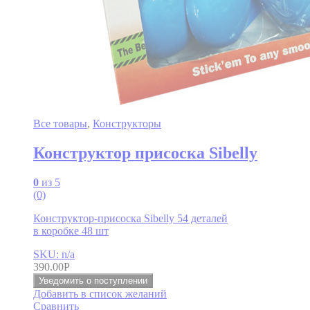
Все товары
,
Конструкторы
Конструктор присоска Sibelly
0
из 5
(0)
Конструктор-присоска Sibelly 54 деталей
в коробке 48 шт
SKU: n/a
390.00
Р
Уведомить о поступлении
Добавить в список желаний
Сравнить