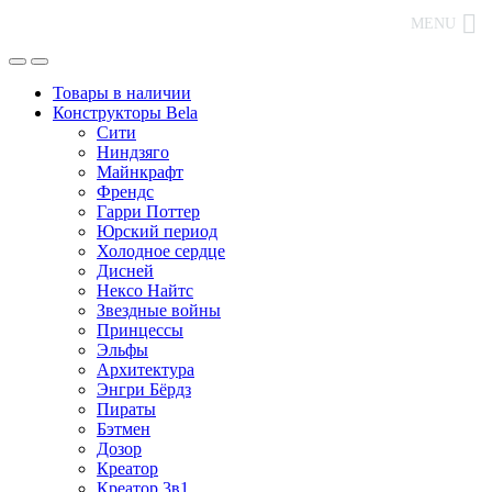
MENU
Товары в наличии
Конструкторы Bela
Сити
Ниндзяго
Майнкрафт
Френдс
Гарри Поттер
Юрский период
Холодное сердце
Дисней
Нексо Найтс
Звездные войны
Принцессы
Эльфы
Архитектура
Энгри Бёрдз
Пираты
Бэтмен
Дозор
Креатор
Креатор 3в1