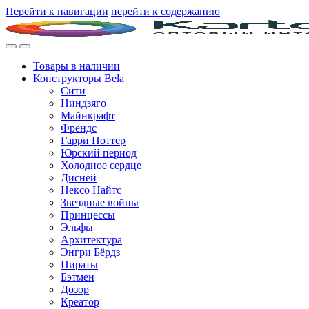
Перейти к навигации
перейти к содержанию
Товары в наличии
Конструкторы Bela
Сити
Ниндзяго
Майнкрафт
Френдс
Гарри Поттер
Юрский период
Холодное сердце
Дисней
Нексо Найтс
Звездные войны
Принцессы
Эльфы
Архитектура
Энгри Бёрдз
Пираты
Бэтмен
Дозор
Креатор