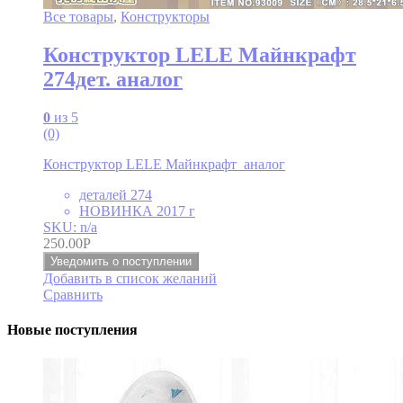
Все товары
,
Конструкторы
Конструктор LELE Майнкрафт
274дет. аналог
0
из 5
(0)
Конструктор LELE Майнкрафт аналог
деталей 274
НОВИНКА 2017 г
SKU: n/a
250.00
Р
Уведомить о поступлении
Добавить в список желаний
Сравнить
Новые поступления