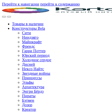
Перейти к навигации
перейти к содержанию
Товары в наличии
Конструкторы Bela
Сити
Ниндзяго
Майнкрафт
Френдс
Гарри Поттер
Юрский период
Холодное сердце
Дисней
Нексо Найтс
Звездные войны
Принцессы
Эльфы
Архитектура
Энгри Бёрдз
Пираты
Бэтмен
Дозор
Креатор