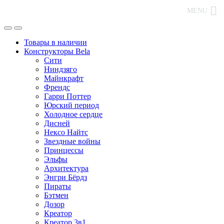
MENU
Товары в наличии
Конструкторы Bela
Сити
Ниндзяго
Майнкрафт
Френдс
Гарри Поттер
Юрский период
Холодное сердце
Дисней
Нексо Найтс
Звездные войны
Принцессы
Эльфы
Архитектура
Энгри Бёрдз
Пираты
Бэтмен
Дозор
Креатор
Креатор 3в1