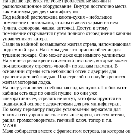
На крыше крепятся голубые проблесковые маячки и
радиолокационное оборудование. Внутри достаточно места
как минимум для двух минифигурок.
Под кабиной расположена каюта-кухня – небольшое
помещение с носилками, столом и аксессуарами на нем
(плита, сковорода, чашка, аптечка). Доступ к этому
помещение открывается путем полного отсоединения кабины
управления от катера.
Сзади за кабиной возвышается желтая стрела, напоминающая
подъемный кран. На самом деле это приспособление для
тушение пожара. Оно может даже еще немного удлиниться.
На конце стрелы крепится желтый пистолет, который может
по-настоящему стрелять «водой» по языкам пламени. В
основании стрелы есть небольшой отсек с дверцей для
хранения деталей «воды». Под стрелой на палубе крепится
желтая моторная лодка.
На носу установлена небольшая водная пушка. По бокам от
кабины есть еще по одной пушке, но они уже
«декоративные», стрелять не могут, зато фиксируются на
подвижной основе с держателями для рук минифигурки.
По всему периметру палубы установлены держатели для
таких аксессуаров как: спасательные круги, огнетушители,
рация, громкоговоритель, гаечный ключ, топор и т.д.
МАЯК
Маяк собирается вместе с фрагментом острова, на котором он