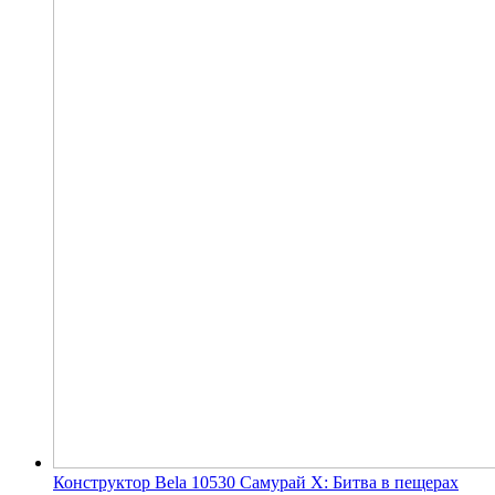
Конструктор Bela 10530 Самурай Х: Битва в пещерах