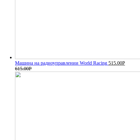
Машина на радиоуправлении World Racing
515.00
Р
615.00
Р