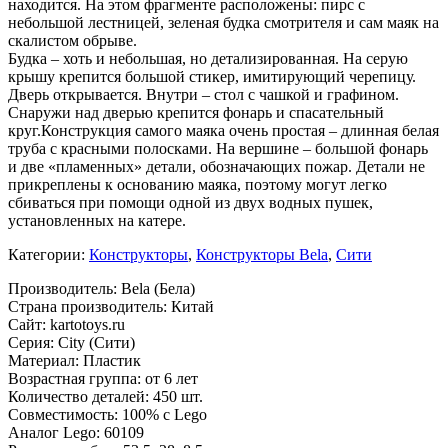
находится. На этом фрагменте расположены: пирс с
небольшой лестницей, зеленая будка смотрителя и сам маяк на
скалистом обрыве.
Будка – хоть и небольшая, но детализированная. На серую
крышу крепится большой стикер, имитирующий черепицу.
Дверь открывается. Внутри – стол с чашкой и графином.
Снаружи над дверью крепится фонарь и спасательный
круг.Конструкция самого маяка очень простая – длинная белая
труба с красными полосками. На вершине – большой фонарь
и две «пламенных» детали, обозначающих пожар. Детали не
прикреплены к основанию маяка, поэтому могут легко
сбиваться при помощи одной из двух водных пушек,
установленных на катере.
Категории:
Конструкторы
,
Конструкторы Bela
,
Сити
Производитель: Bela (Бела)
Страна производитель: Китай
Сайт: kartotoys.ru
Серия: City (Сити)
Материал: Пластик
Возрастная группа: от 6 лет
Количество деталей: 450 шт.
Совместимость: 100% с Lego
Аналог Lego: 60109