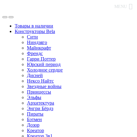
MENU
Товары в наличии
Конструкторы Bela
Сити
Ниндзяго
Майнкрафт
Френдс
Гарри Поттер
Юрский период
Холодное сердце
Дисней
Нексо Найтс
Звездные войны
Принцессы
Эльфы
Архитектура
Энгри Бёрдз
Пираты
Бэтмен
Дозор
Креатор
Креатор 3в1