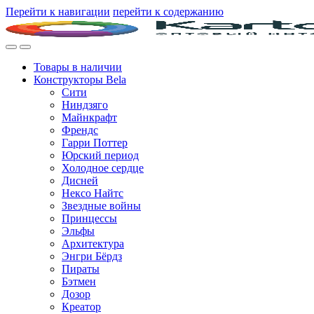
Перейти к навигации
перейти к содержанию
Товары в наличии
Конструкторы Bela
Сити
Ниндзяго
Майнкрафт
Френдс
Гарри Поттер
Юрский период
Холодное сердце
Дисней
Нексо Найтс
Звездные войны
Принцессы
Эльфы
Архитектура
Энгри Бёрдз
Пираты
Бэтмен
Дозор
Креатор