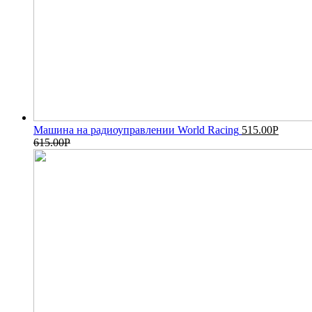
Машина на радиоуправлении World Racing
515.00
Р
615.00
Р