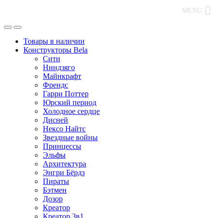
MENU
Товары в наличии
Конструкторы Bela
Сити
Ниндзяго
Майнкрафт
Френдс
Гарри Поттер
Юрский период
Холодное сердце
Дисней
Нексо Найтс
Звездные войны
Принцессы
Эльфы
Архитектура
Энгри Бёрдз
Пираты
Бэтмен
Дозор
Креатор
Креатор 3в1