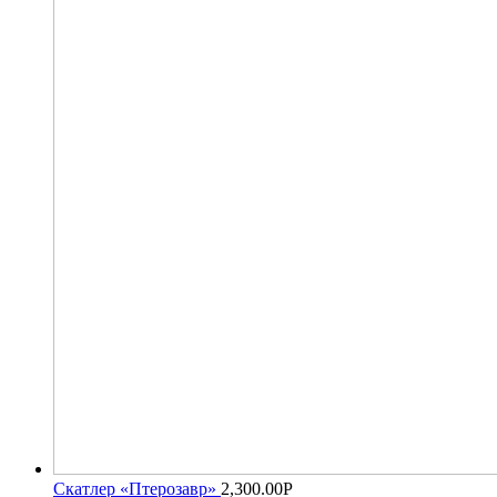
Скатлер «Птерозавр»
2,300.00
Р