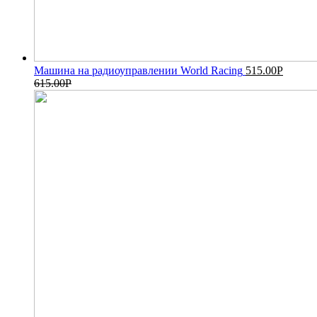
Машина на радиоуправлении World Racing
515.00
Р
615.00
Р