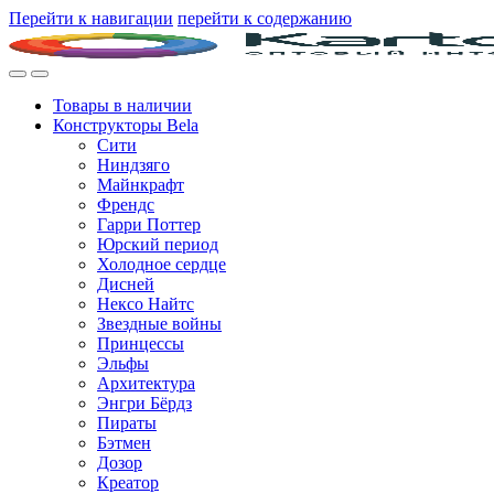
Перейти к навигации
перейти к содержанию
Товары в наличии
Конструкторы Bela
Сити
Ниндзяго
Майнкрафт
Френдс
Гарри Поттер
Юрский период
Холодное сердце
Дисней
Нексо Найтс
Звездные войны
Принцессы
Эльфы
Архитектура
Энгри Бёрдз
Пираты
Бэтмен
Дозор
Креатор