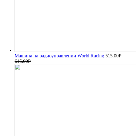
Машина на радиоуправлении World Racing
515.00
Р
615.00
Р