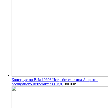
Конструктор Bela 10896 Истребитель типа A против
бесшумного истребителя СИД
180.00
Р