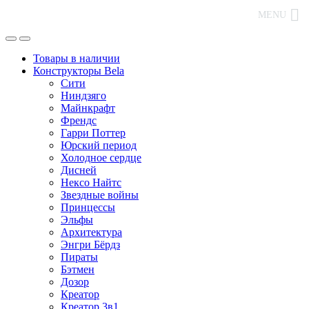
MENU
Товары в наличии
Конструкторы Bela
Сити
Ниндзяго
Майнкрафт
Френдс
Гарри Поттер
Юрский период
Холодное сердце
Дисней
Нексо Найтс
Звездные войны
Принцессы
Эльфы
Архитектура
Энгри Бёрдз
Пираты
Бэтмен
Дозор
Креатор
Креатор 3в1