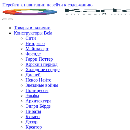
Перейти к навигации
перейти к содержанию
Товары в наличии
Конструкторы Bela
Сити
Ниндзяго
Майнкрафт
Френдс
Гарри Поттер
Юрский период
Холодное сердце
Дисней
Нексо Найтс
Звездные войны
Принцессы
Эльфы
Архитектура
Энгри Бёрдз
Пираты
Бэтмен
Дозор
Креатор