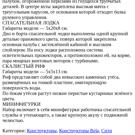
палубой, огороженной перилами из гнущихся трубчатых
деталей. В центре яхты закреплена высокая мачта с
треугольным парусом, от основания которой отходит балка
рулевого управления.
СПАСАТЕЛЬНАЯ ЛОДКА
Габариты модели — 5x20x8 см.
Дно и борта спасательной лодки выполнены одной крупной
деталью оранжевого цвета, поверх которой закреплена
основная палуба с застеклённой кабиной и высоким
спойлером. На носу лодки расположена система
осветительных прожекторов, а противоположно ей, на корме,
пара мощных винтовых моторов с турбинами.
СКАЛИСТЫЙ РИФ
Габариты модели — 5x5x13 см.
Риф представляет собой два невысоких каменных утёса,
размещённых на тонкой пластине, имитирующую
поверхность воды.
По бокам утёсов растут низкие перистые кустарники зелёного
цвета.
МИНИФИГУРКИ
Набор включает в себя минифигурки работника спасательной
службы и утопающего, а также крупную акулу с подвижной
челюстью.
Категории:
Конструкторы
,
Конструкторы Bela
,
Сити