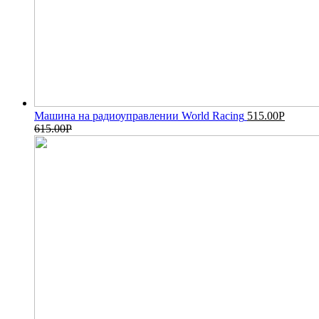
Машина на радиоуправлении World Racing
515.00
Р
615.00
Р