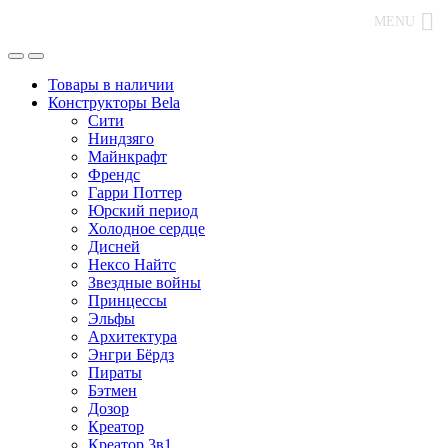
MENU
Товары в наличии
Конструкторы Bela
Сити
Ниндзяго
Майнкрафт
Френдс
Гарри Поттер
Юрский период
Холодное сердце
Дисней
Нексо Найтс
Звездные войны
Принцессы
Эльфы
Архитектура
Энгри Бёрдз
Пираты
Бэтмен
Дозор
Креатор
Креатор 3в1