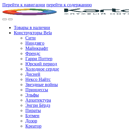
Перейти к навигации
перейти к содержанию
Товары в наличии
Конструкторы Bela
Сити
Ниндзяго
Майнкрафт
Френдс
Гарри Поттер
Юрский период
Холодное сердце
Дисней
Нексо Найтс
Звездные войны
Принцессы
Эльфы
Архитектура
Энгри Бёрдз
Пираты
Бэтмен
Дозор
Креатор