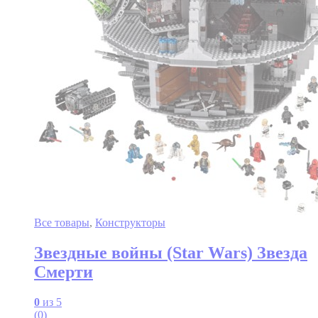
Все товары
,
Конструкторы
Звездные войны (Star Wars) Звезда
Смерти
0
из 5
(0)