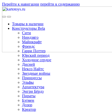
Перейти к навигации
перейти к содержанию
Товары в наличии
Конструкторы Bela
Сити
Ниндзяго
Майнкрафт
Френдс
Гарри Поттер
Юрский период
Холодное сердце
Дисней
Нексо Найтс
Звездные войны
Принцессы
Эльфы
Архитектура
Энгри Бёрдз
Пираты
Бэтмен
Дозор
Креатор