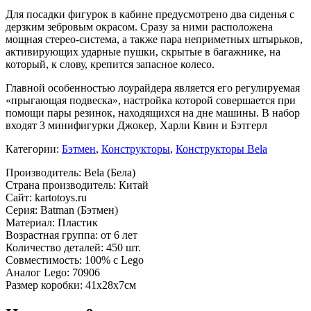
Для посадки фигурок в кабине предусмотрено два сиденья с
дерзким зебровым окрасом. Сразу за ними расположена
мощная стерео-система, а также пара неприметных штырьков,
активирующих ударные пушки, скрытые в багажнике, на
который, к слову, крепится запасное колесо.
Главной особенностью лоурайдера является его регулируемая
«прыгающая подвеска», настройка которой совершается при
помощи пары резинок, находящихся на дне машины. В набор
входят 3 минифигурки Джокер, Харли Квин и Бэтгерл
Категории:
Бэтмен
,
Конструкторы
,
Конструкторы Bela
Производитель: Bela (Бела)
Страна производитель: Китай
Сайт: kartotoys.ru
Серия: Batman (Бэтмен)
Материал: Пластик
Возрастная группа: от 6 лет
Количество деталей: 450 шт.
Совместимость: 100% с Lego
Аналог Lego: 70906
Размер коробки: 41x28x7см