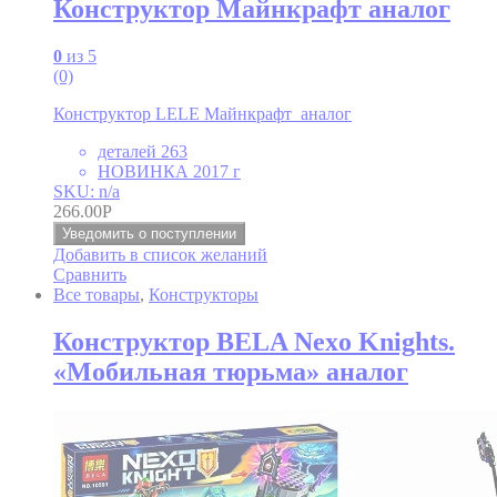
Конструктор Майнкрафт аналог
0
из 5
(0)
Конструктор LELE Майнкрафт аналог
деталей 263
НОВИНКА 2017 г
SKU: n/a
266.00
Р
Уведомить о поступлении
Добавить в список желаний
Сравнить
Все товары
,
Конструкторы
Конструктор BELA Nexo Knights.
«Мобильная тюрьма» аналог