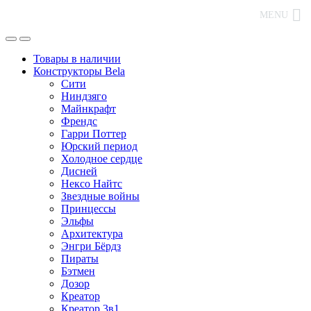
MENU
Товары в наличии
Конструкторы Bela
Сити
Ниндзяго
Майнкрафт
Френдс
Гарри Поттер
Юрский период
Холодное сердце
Дисней
Нексо Найтс
Звездные войны
Принцессы
Эльфы
Архитектура
Энгри Бёрдз
Пираты
Бэтмен
Дозор
Креатор
Креатор 3в1