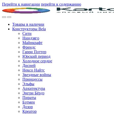
Перейти к навигации
перейти к содержанию
Товары в наличии
Конструкторы Bela
Сити
Ниндзяго
Майнкрафт
Френдс
Гарри Поттер
Юрский период
Холодное сердце
Дисней
Нексо Найтс
Звездные войны
Принцессы
Эльфы
Архитектура
Энгри Бёрдз
Пираты
Бэтмен
Дозор
Креатор