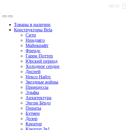
MENU
Товары в наличии
Конструкторы Bela
Сити
Ниндзяго
Майнкрафт
Френдс
Гарри Поттер
Юрский период
Холодное сердце
Дисней
Нексо Найтс
Звездные войны
Принцессы
Эльфы
Архитектура
Энгри Бёрдз
Пираты
Бэтмен
Дозор
Креатор
Креатор 3в1