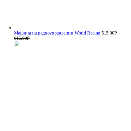
Машина на радиоуправлении World Racing
515.00
Р
615.00
Р