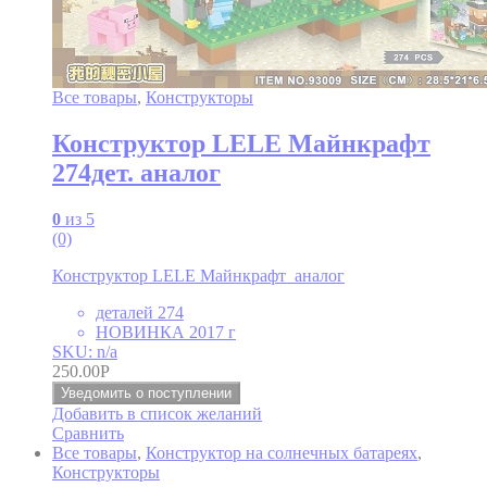
Все товары
,
Конструкторы
Конструктор LELE Майнкрафт
274дет. аналог
0
из 5
(0)
Конструктор LELE Майнкрафт аналог
деталей 274
НОВИНКА 2017 г
SKU: n/a
250.00
Р
Уведомить о поступлении
Добавить в список желаний
Сравнить
Все товары
,
Конструктор на солнечных батареях
,
Конструкторы