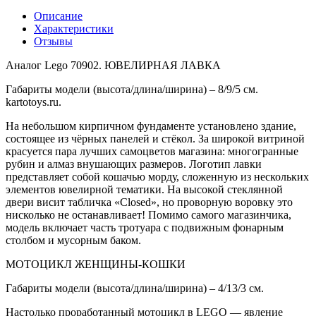
Описание
Характеристики
Отзывы
Аналог Lego 70902. ЮВЕЛИРНАЯ ЛАВКА
Габариты модели (высота/длина/ширина) – 8/9/5 см.
kartotoys.ru.
На небольшом кирпичном фундаменте установлено здание,
состоящее из чёрных панелей и стёкол. За широкой витриной
красуется пара лучших самоцветов магазина: многогранные
рубин и алмаз внушающих размеров. Логотип лавки
представляет собой кошачью морду, сложенную из нескольких
элементов ювелирной тематики. На высокой стеклянной
двери висит табличка «Closed», но проворную воровку это
нисколько не останавливает! Помимо самого магазинчика,
модель включает часть тротуара с подвижным фонарным
столбом и мусорным баком.
МОТОЦИКЛ ЖЕНЩИНЫ-КОШКИ
Габариты модели (высота/длина/ширина) – 4/13/3 см.
Настолько проработанный мотоцикл в LEGO — явление