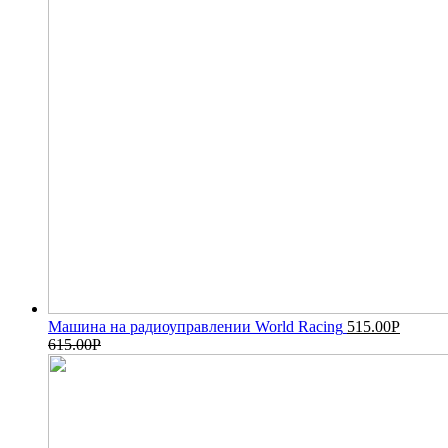
Машина на радиоуправлении World Racing
515.00
Р
615.00
Р