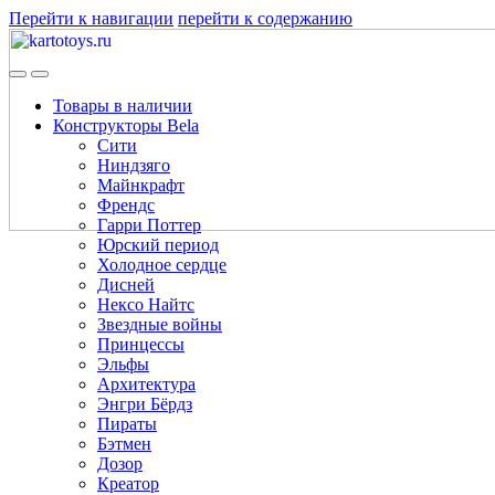
Перейти к навигации
перейти к содержанию
Товары в наличии
Конструкторы Bela
Сити
Ниндзяго
Майнкрафт
Френдс
Гарри Поттер
Юрский период
Холодное сердце
Дисней
Нексо Найтс
Звездные войны
Принцессы
Эльфы
Архитектура
Энгри Бёрдз
Пираты
Бэтмен
Дозор
Креатор