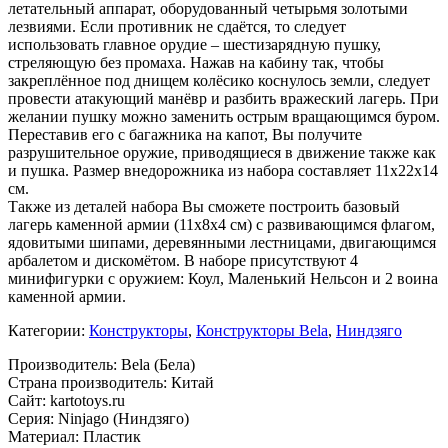
летательный аппарат, оборудованный четырьмя золотыми
лезвиями. Если противник не сдаётся, то следует
использовать главное орудие – шестизарядную пушку,
стреляющую без промаха. Нажав на кабину так, чтобы
закреплённое под днищем колёсико коснулось земли, следует
провести атакующий манёвр и разбить вражеский лагерь. При
желании пушку можно заменить острым вращающимся буром.
Переставив его с багажника на капот, Вы получите
разрушительное оружие, приводящиеся в движение также как
и пушка. Размер внедорожника из набора составляет 11х22х14
см.
Также из деталей набора Вы сможете построить базовый
лагерь каменной армии (11х8х4 см) с развивающимся флагом,
ядовитыми шипами, деревянными лестницами, двигающимся
арбалетом и дискомётом. В наборе присутствуют 4
минифигурки с оружием: Коул, Маленький Нельсон и 2 воина
каменной армии.
Категории:
Конструкторы
,
Конструкторы Bela
,
Ниндзяго
Производитель: Bela (Бела)
Страна производитель: Китай
Сайт: kartotoys.ru
Серия: Ninjago (Ниндзяго)
Материал: Пластик