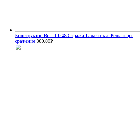
Конструктор Bela 10248 Стражи Галактики: Решающее
сражение
380.00
Р