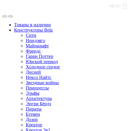
MENU
Товары в наличии
Конструкторы Bela
Сити
Ниндзяго
Майнкрафт
Френдс
Гарри Поттер
Юрский период
Холодное сердце
Дисней
Нексо Найтс
Звездные войны
Принцессы
Эльфы
Архитектура
Энгри Бёрдз
Пираты
Бэтмен
Дозор
Креатор
Креатор 3в1