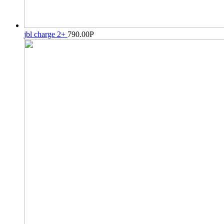
jbl charge 2+
790.00
Р