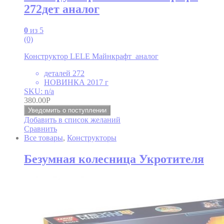
272дет аналог
0
из 5
(0)
Конструктор LELE Майнкрафт аналог
деталей 272
НОВИНКА 2017 г
SKU: n/a
380.00
Р
Уведомить о поступлении
Добавить в список желаний
Сравнить
Все товары
,
Конструкторы
Безумная колесница Укротителя