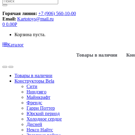
Искать:
Горячая линия:
+7 (906) 560-10-00
Email:
Kartotoys@mail.ru
0
0.00
Р
Корзина пуста.
Каталог
Товары в наличии
Кон
Товары в наличии
Конструкторы Bela
Сити
Ниндзяго
Майнкрафт
Френдс
Гарри Поттер
Юрский период
Холодное сердце
Дисней
Нексо Найтс