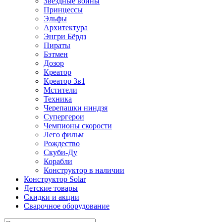
Звездные войны
Принцессы
Эльфы
Архитектура
Энгри Бёрдз
Пираты
Бэтмен
Дозор
Креатор
Креатор 3в1
Мстители
Техника
Черепашки ниндзя
Супергерои
Чемпионы скорости
Лего фильм
Рождество
Скуби-Ду
Корабли
Конструктор в наличии
Конструктор Solar
Детские товары
Скидки и акции
Сварочное оборудование