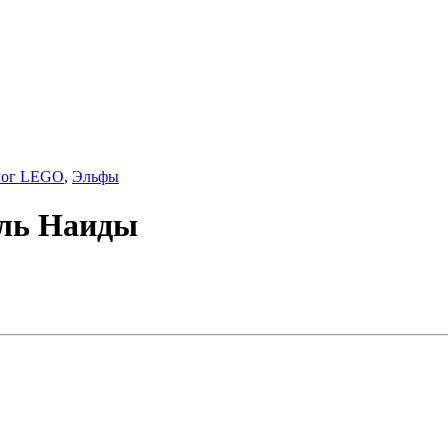
лог LEGO
,
Эльфы
бль Наиды