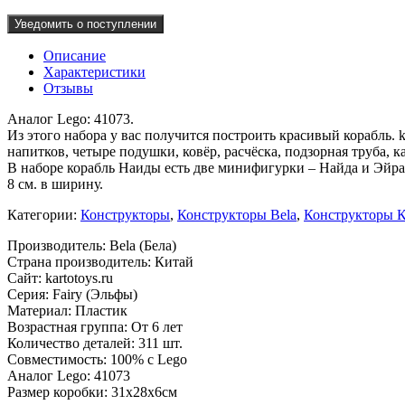
Уведомить о поступлении
Описание
Характеристики
Отзывы
Аналог Lego: 41073.
Из этого набора у вас получится построить красивый корабль. k
напитков, четыре подушки, ковёр, расчёска, подзорная труба,
В наборе корабль Наиды есть две минифигурки – Найда и Эйра. Р
8 см. в ширину.
Категории:
Конструкторы
,
Конструкторы Bela
,
Конструкторы 
Производитель: Bela (Бела)
Страна производитель: Китай
Сайт: kartotoys.ru
Серия: Fairy (Эльфы)
Материал: Пластик
Возрастная группа: От 6 лет
Количество деталей: 311 шт.
Совместимость: 100% с Lego
Аналог Lego: 41073
Размер коробки: 31х28х6см