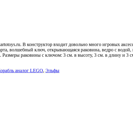
artotoys.ru. В конструктор входит довольно много игровых аксесс
 карта, волшебный ключ, открывающаяся раковина, ведро с водой
азмеры раковины с ключом: 3 см. в высоту, 3 см. в длину и 3 см
Корабль аналог LEGO
,
Эльфы