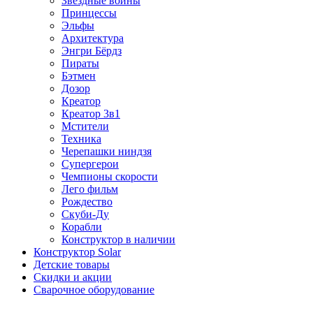
Звездные войны
Принцессы
Эльфы
Архитектура
Энгри Бёрдз
Пираты
Бэтмен
Дозор
Креатор
Креатор 3в1
Мстители
Техника
Черепашки ниндзя
Супергерои
Чемпионы скорости
Лего фильм
Рождество
Скуби-Ду
Корабли
Конструктор в наличии
Конструктор Solar
Детские товары
Скидки и акции
Сварочное оборудование