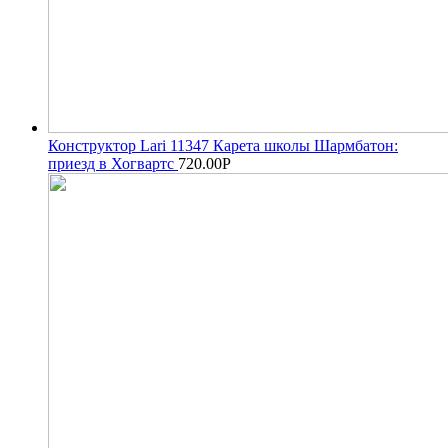
Конструктор Lari 11347 Карета школы Шармбатон:
приезд в Хогвартс
720.00
Р