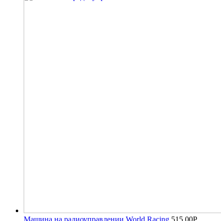
Машина на радиоуправлении World Racing
515.00
Р