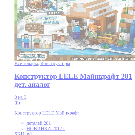
Все товары
,
Конструкторы
Конструктор LELE Майнкрафт 281
дет. аналог
0
из 5
(0)
Конструктор LELE Майнкрафт
деталей 281
НОВИНКА 2017 г
SKU: n/a