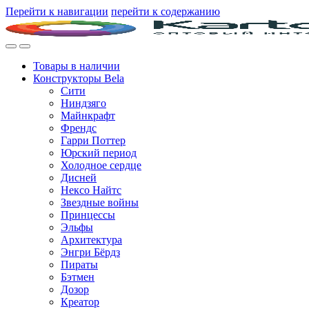
Перейти к навигации
перейти к содержанию
Товары в наличии
Конструкторы Bela
Сити
Ниндзяго
Майнкрафт
Френдс
Гарри Поттер
Юрский период
Холодное сердце
Дисней
Нексо Найтс
Звездные войны
Принцессы
Эльфы
Архитектура
Энгри Бёрдз
Пираты
Бэтмен
Дозор
Креатор