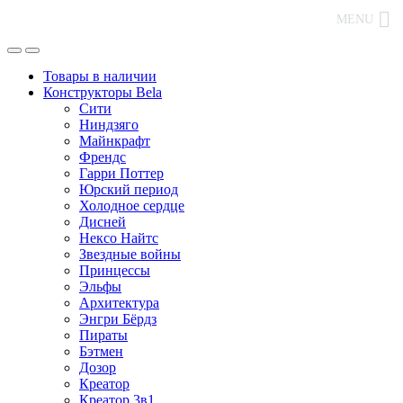
MENU
Товары в наличии
Конструкторы Bela
Сити
Ниндзяго
Майнкрафт
Френдс
Гарри Поттер
Юрский период
Холодное сердце
Дисней
Нексо Найтс
Звездные войны
Принцессы
Эльфы
Архитектура
Энгри Бёрдз
Пираты
Бэтмен
Дозор
Креатор
Креатор 3в1