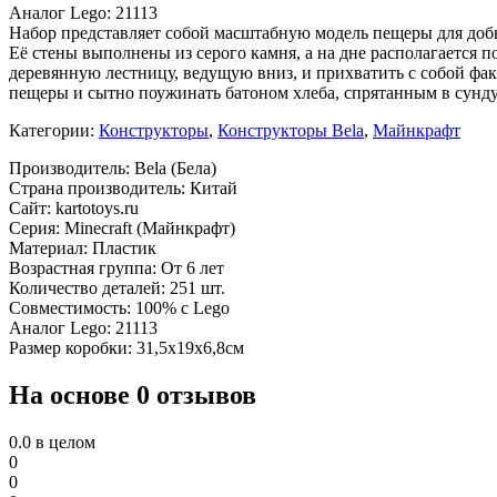
Аналог Lego: 21113
Набор представляет собой масштабную модель пещеры для до
Её стены выполнены из серого камня, а на дне располагается п
деревянную лестницу, ведущую вниз, и прихватить с собой фак
пещеры и сытно поужинать батоном хлеба, спрятанным в сунду
Категории:
Конструкторы
,
Конструкторы Bela
,
Майнкрафт
Производитель: Bela (Бела)
Страна производитель: Китай
Сайт: kartotoys.ru
Серия: Minecraft (Майнкрафт)
Материал: Пластик
Возрастная группа: От 6 лет
Количество деталей: 251 шт.
Совместимость: 100% с Lego
Аналог Lego: 21113
Размер коробки: 31,5х19х6,8см
На основе 0 отзывов
0.0
в целом
0
0