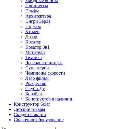
Звездные войны
Принцессы
Эльфы
Архитектура
Энгри Бёрдз
Пираты
Бэтмен
Дозор
Креатор
Креатор 3в1
Мстители
Техника
Черепашки ниндзя
Супергерои
Чемпионы скорости
Лего фильм
Рождество
Скуби-Ду
Корабли
Конструктор в наличии
Конструктор Solar
Детские товары
Скидки и акции
Сварочное оборудование