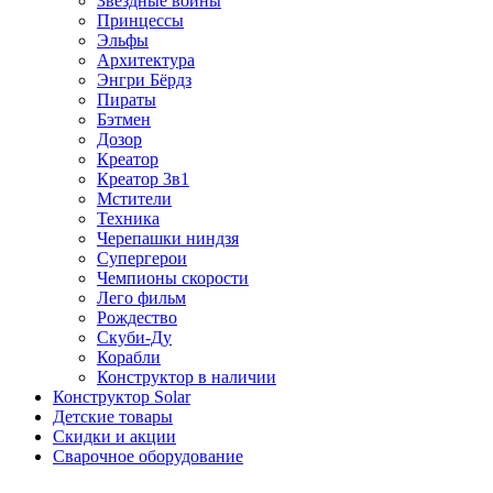
Звездные войны
Принцессы
Эльфы
Архитектура
Энгри Бёрдз
Пираты
Бэтмен
Дозор
Креатор
Креатор 3в1
Мстители
Техника
Черепашки ниндзя
Супергерои
Чемпионы скорости
Лего фильм
Рождество
Скуби-Ду
Корабли
Конструктор в наличии
Конструктор Solar
Детские товары
Скидки и акции
Сварочное оборудование