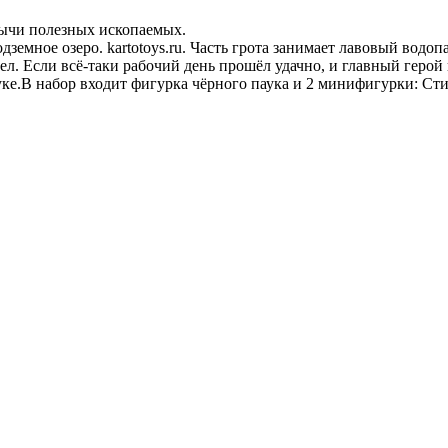
бычи полезных ископаемых.
одземное озеро. kartotoys.ru. Часть грота занимает лавовый вод
ел. Если всё-таки рабочий день прошёл удачно, и главный герой
ке.В набор входит фигурка чёрного паука и 2 минифигурки: Сти