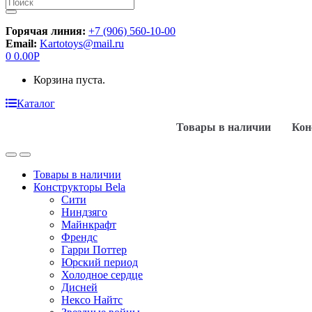
Искать:
Горячая линия:
+7 (906) 560-10-00
Email:
Kartotoys@mail.ru
0
0.00
Р
Корзина пуста.
Каталог
Товары в наличии
Кон
Товары в наличии
Конструкторы Bela
Сити
Ниндзяго
Майнкрафт
Френдс
Гарри Поттер
Юрский период
Холодное сердце
Дисней
Нексо Найтс