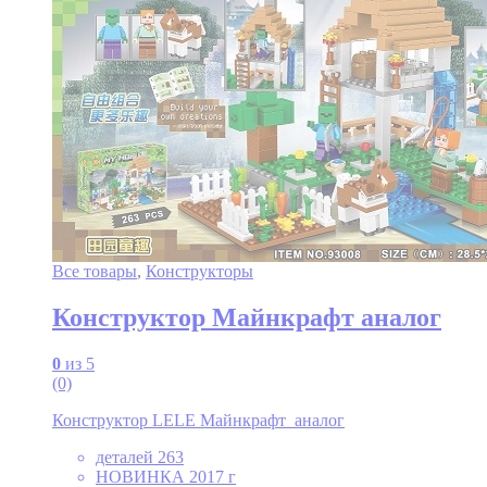
Все товары
,
Конструкторы
Конструктор Майнкрафт аналог
0
из 5
(0)
Конструктор LELE Майнкрафт аналог
деталей 263
НОВИНКА 2017 г