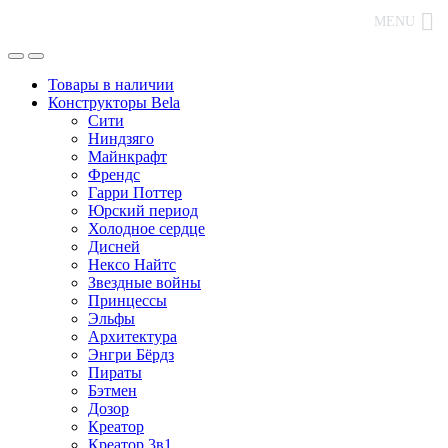
MENU
Товары в наличии
Конструкторы Bela
Сити
Ниндзяго
Майнкрафт
Френдс
Гарри Поттер
Юрский период
Холодное сердце
Дисней
Нексо Найтс
Звездные войны
Принцессы
Эльфы
Архитектура
Энгри Бёрдз
Пираты
Бэтмен
Дозор
Креатор
Креатор 3в1