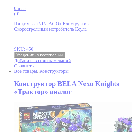
0
из 5
(0)
Ниндзя го «NINJAGO» Конструктор
Скорострельный истребитель Коула
SKU: 450
Уведомить о поступлении
Добавить в список желаний
Сравнить
Все товары
,
Конструкторы
Конструктор BELA Nexo Knights
«Трактор» аналог