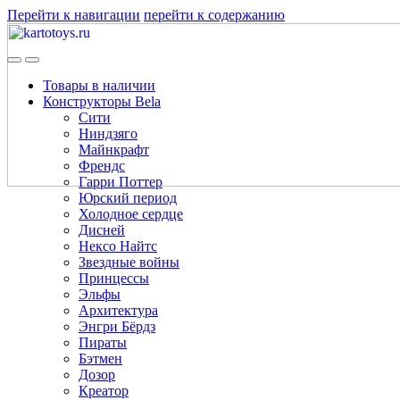
Перейти к навигации
перейти к содержанию
Товары в наличии
Конструкторы Bela
Сити
Ниндзяго
Майнкрафт
Френдс
Гарри Поттер
Юрский период
Холодное сердце
Дисней
Нексо Найтс
Звездные войны
Принцессы
Эльфы
Архитектура
Энгри Бёрдз
Пираты
Бэтмен
Дозор
Креатор