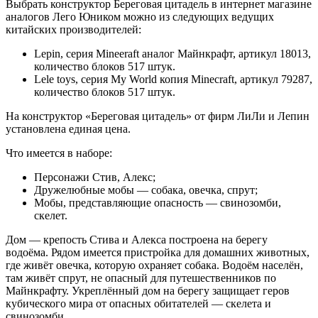
Выбрать конструктор Береговая цитадель в интернет магазине
аналогов Лего Юником можно из следующих ведущих
китайских производителей:
Lepin, серия Mineeraft аналог Майнкрафт, артикул 18013,
количество блоков 517 штук.
Lele toys, серия My World копия Minecraft, артикул 79287,
количество блоков 517 штук.
На конструктор «Береговая цитадель» от фирм ЛиЛи и Лепин
установлена единая цена.
Что имеется в наборе:
Персонажи Стив, Алекс;
Дружелюбные мобы — собака, овечка, спрут;
Мобы, представляющие опасность — свинозомби,
скелет.
Дом — крепость Стива и Алекса построена на берегу
водоёма. Рядом имеется пристройка для домашних животных,
где живёт овечка, которую охраняет собака. Водоём населён,
там живёт спрут, не опасный для путешественников по
Майнкрафту. Укреплённый дом на берегу защищает геров
кубического мира от опасных обитателей — скелета и
свинозомби.