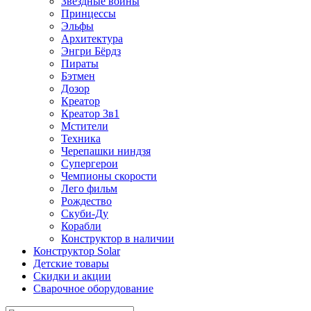
Звездные войны
Принцессы
Эльфы
Архитектура
Энгри Бёрдз
Пираты
Бэтмен
Дозор
Креатор
Креатор 3в1
Мстители
Техника
Черепашки ниндзя
Супергерои
Чемпионы скорости
Лего фильм
Рождество
Скуби-Ду
Корабли
Конструктор в наличии
Конструктор Solar
Детские товары
Скидки и акции
Сварочное оборудование