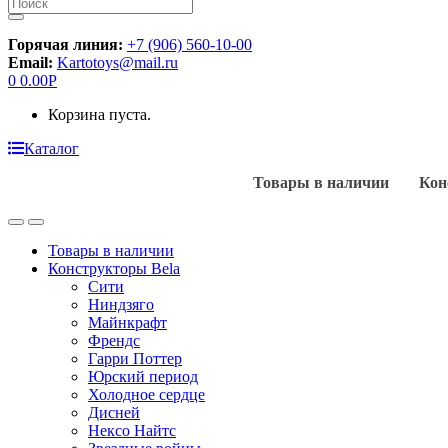
Искать:
Горячая линия:
+7 (906) 560-10-00
Email:
Kartotoys@mail.ru
0
0.00
Р
Корзина пуста.
Каталог
Товары в наличии
Кон
Товары в наличии
Конструкторы Bela
Сити
Ниндзяго
Майнкрафт
Френдс
Гарри Поттер
Юрский период
Холодное сердце
Дисней
Нексо Найтс