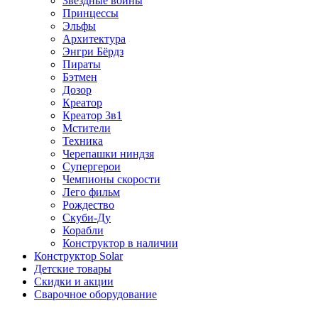
Звездные войны
Принцессы
Эльфы
Архитектура
Энгри Бёрдз
Пираты
Бэтмен
Дозор
Креатор
Креатор 3в1
Мстители
Техника
Черепашки ниндзя
Супергерои
Чемпионы скорости
Лего фильм
Рождество
Скуби-Ду
Корабли
Конструктор в наличии
Конструктор Solar
Детские товары
Скидки и акции
Сварочное оборудование