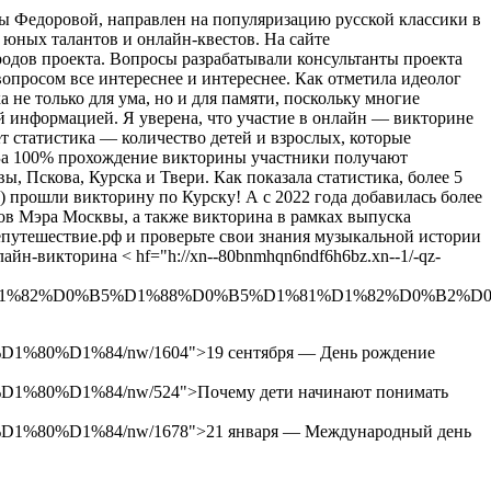
 Федоровой, направлен на популяризацию русской классики в
юных талантов и онлайн-квестов. На сайте
одов проекта. Вопросы разрабатывали консультанты проекта
опросом все интереснее и интереснее. Как отметила идеолог
не только для ума, но и для памяти, поскольку многие
й информацией. Я уверена, что участие в онлайн — викторине
т статистика — количество детей и взрослых, которые
в. За 100% прохождение викторины участники получают
 Пскова, Курска и Твери. Как показала статистика, более 5
 прошли викторину по Курску! А с 2022 года добавилась более
ов Мэра Москвы, а также викторина в рамках выпуска
путешествие.рф и проверьте свои знания музыкальной истории
йн-викторина < hf="h://xn--80bnmhqn6ndf6h6bz.xn--1/-qz-
82%D0%B5%D1%88%D0%B5%D1%81%D1%82%D0%B2%D0%B8
D1%84/nw/1604">19 сентября — День рождение
D1%84/nw/524">Почему дети начинают понимать
%D1%84/nw/1678">21 января — Международный день