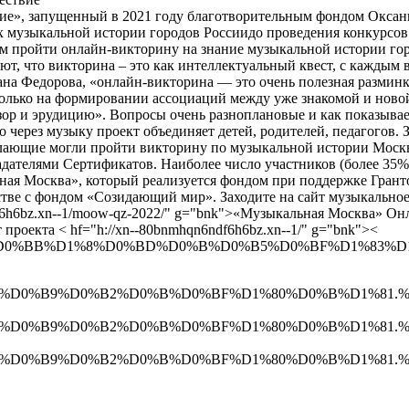
е», запущенный в 2021 году благотворительным фондом Оксаны
 музыкальной истории городов Россиидо проведения конкурсов 
м пройти онлайн-викторину на знание музыкальной истории гор
, что викторина – это как интеллектуальный квест, с каждым в
на Федорова, «онлайн-викторина — это очень полезная разминка 
колько на формировании ассоциаций между уже знакомой и ново
озор и эрудицию». Вопросы очень разноплановые и как показывае
то через музыку проект объединяет детей, родителей, педагого
лающие могли пройти викторину по музыкальной истории Москвы,
дателями Сертификатов. Наиболее число участников (более 35%)
ная Москва», который реализуется фондом при поддержке Грант
тве с фондом «Созидающий мир». Заходите на сайт музыкальное
6h6bz.xn--1/moow-qz-2022/" g="bnk">«Музыкальная Москва» Онла
роекта < hf="h://xn--80bnmhqn6ndf6h6bz.xn--1/" g="bnk"><
%D0%BB%D1%8%D0%BD%D0%B%D0%B5%D0%BF%D1%83%D1%
D0%B9%D0%B2%D0%B%D0%BF%D1%80%D0%B%D1%81.%D1%80%
D0%B9%D0%B2%D0%B%D0%BF%D1%80%D0%B%D1%81.%D1%80%
D0%B9%D0%B2%D0%B%D0%BF%D1%80%D0%B%D1%81.%D1%80