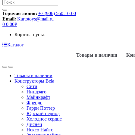
Искать:
Горячая линия:
+7 (906) 560-10-00
Email:
Kartotoys@mail.ru
0
0.00
Р
Корзина пуста.
Каталог
Товары в наличии
Кон
Товары в наличии
Конструкторы Bela
Сити
Ниндзяго
Майнкрафт
Френдс
Гарри Поттер
Юрский период
Холодное сердце
Дисней
Нексо Найтс