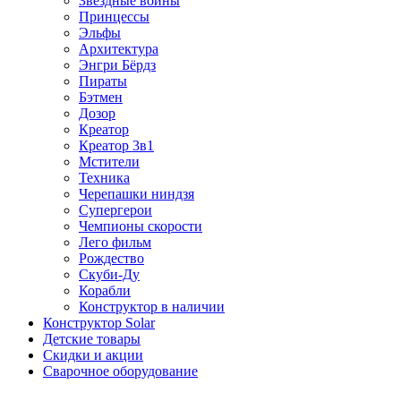
Звездные войны
Принцессы
Эльфы
Архитектура
Энгри Бёрдз
Пираты
Бэтмен
Дозор
Креатор
Креатор 3в1
Мстители
Техника
Черепашки ниндзя
Супергерои
Чемпионы скорости
Лего фильм
Рождество
Скуби-Ду
Корабли
Конструктор в наличии
Конструктор Solar
Детские товары
Скидки и акции
Сварочное оборудование