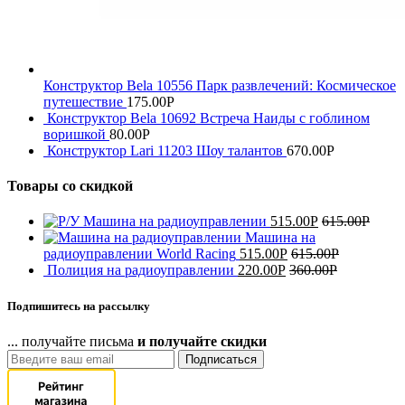
Конструктор Bela 10556 Парк развлечений: Космическое
путешествие
175.00
Р
Конструктор Bela 10692 Встреча Наиды с гоблином
воришкой
80.00
Р
Конструктор Lari 11203 Шоу талантов
670.00
Р
Товары со скидкой
Машина на радиоуправлении
515.00
Р
615.00
Р
Машина на
радиоуправлении World Racing
515.00
Р
615.00
Р
Полиция на радиоуправлении
220.00
Р
360.00
Р
Подпишитесь на рассылку
... получайте письма
и получайте скидки
Подписаться