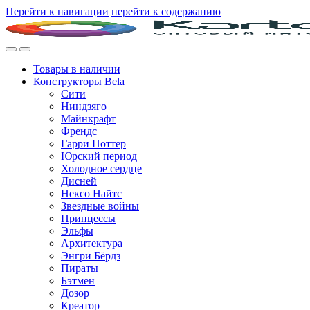
Перейти к навигации
перейти к содержанию
Товары в наличии
Конструкторы Bela
Сити
Ниндзяго
Майнкрафт
Френдс
Гарри Поттер
Юрский период
Холодное сердце
Дисней
Нексо Найтс
Звездные войны
Принцессы
Эльфы
Архитектура
Энгри Бёрдз
Пираты
Бэтмен
Дозор
Креатор