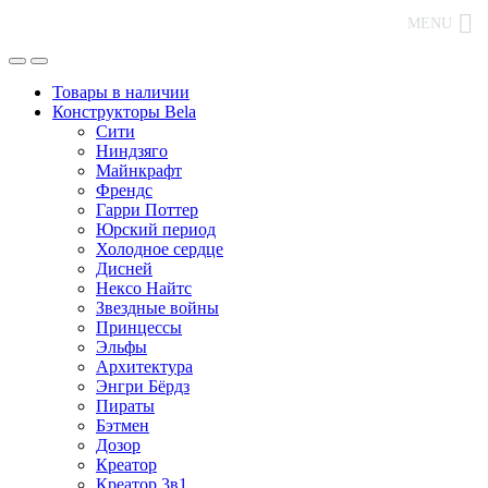
MENU
Товары в наличии
Конструкторы Bela
Сити
Ниндзяго
Майнкрафт
Френдс
Гарри Поттер
Юрский период
Холодное сердце
Дисней
Нексо Найтс
Звездные войны
Принцессы
Эльфы
Архитектура
Энгри Бёрдз
Пираты
Бэтмен
Дозор
Креатор
Креатор 3в1