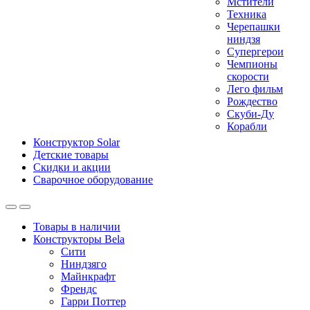
Мстители
Техника
Черепашки
ниндзя
Супергерои
Чемпионы
скорости
Лего фильм
Рождество
Скуби-Ду
Корабли
Конструктор Solar
Детские товары
Скидки и акции
Сварочное оборудование
Товары в наличии
Конструкторы Bela
Сити
Ниндзяго
Майнкрафт
Френдс
Гарри Поттер