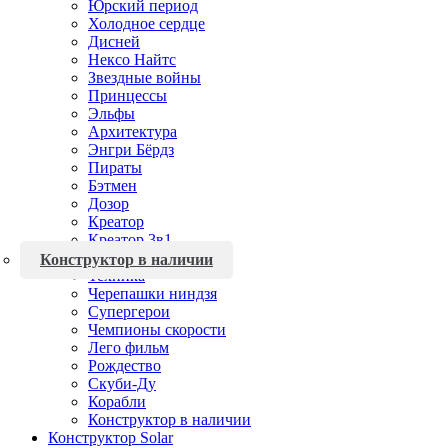
Юрский период
Холодное сердце
Дисней
Нексо Найтс
Звездные войны
Принцессы
Эльфы
Архитектура
Энгри Бёрдз
Пираты
Бэтмен
Дозор
Креатор
Креатор 3в1
Мстители
Конструктор в наличии
Техника
Черепашки ниндзя
Супергерои
Чемпионы скорости
Лего фильм
Рождество
Скуби-Ду
Корабли
Конструктор в наличии
Конструктор Solar