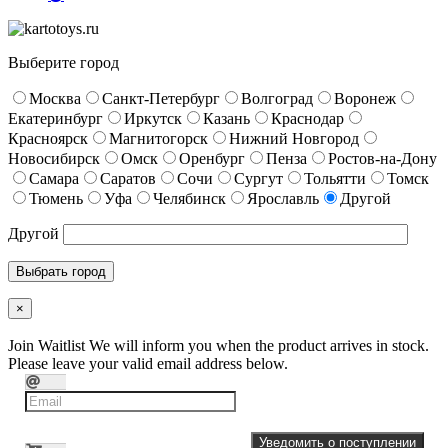
Выберите город
Москва
Санкт-Петербург
Волгоград
Воронеж
Екатеринбург
Иркутск
Казань
Краснодар
Красноярск
Магнитогорск
Нижний Новгород
Новосибирск
Омск
Оренбург
Пенза
Ростов-на-Дону
Самара
Саратов
Сочи
Сургут
Тольятти
Томск
Тюмень
Уфа
Челябинск
Ярославль
Другой
Другой
×
Join Waitlist
We will inform you when the product arrives in stock.
Please leave your valid email address below.
Уведомить о поступлении