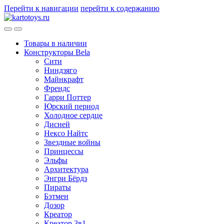
Перейти к навигации
перейти к содержанию
Товары в наличии
Конструкторы Bela
Сити
Ниндзяго
Майнкрафт
Френдс
Гарри Поттер
Юрский период
Холодное сердце
Дисней
Нексо Найтс
Звездные войны
Принцессы
Эльфы
Архитектура
Энгри Бёрдз
Пираты
Бэтмен
Дозор
Креатор
Креатор 3в1