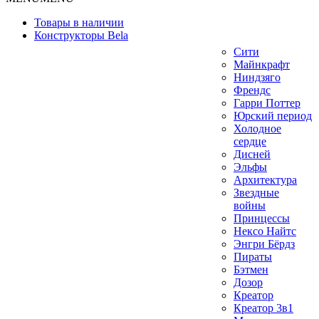
Товары в наличии
Конструкторы Bela
Сити
Майнкрафт
Ниндзяго
Френдс
Гарри Поттер
Юрский период
Холодное
сердце
Дисней
Эльфы
Архитектура
Звездные
войны
Принцессы
Нексо Найтс
Энгри Бёрдз
Пираты
Бэтмен
Дозор
Креатор
Креатор 3в1