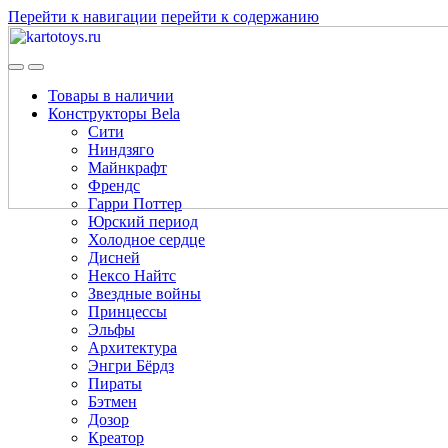
Перейти к навигации
перейти к содержанию
Товары в наличии
Конструкторы Bela
Сити
Ниндзяго
Майнкрафт
Френдс
Гарри Поттер
Юрский период
Холодное сердце
Дисней
Нексо Найтс
Звездные войны
Принцессы
Эльфы
Архитектура
Энгри Бёрдз
Пираты
Бэтмен
Дозор
Креатор