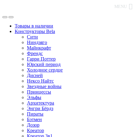
MENU
Товары в наличии
Конструкторы Bela
Сити
Ниндзяго
Майнкрафт
Френдс
Гарри Поттер
Юрский период
Холодное сердце
Дисней
Нексо Найтс
Звездные войны
Принцессы
Эльфы
Архитектура
Энгри Бёрдз
Пираты
Бэтмен
Дозор
Креатор
Креатор 3в1