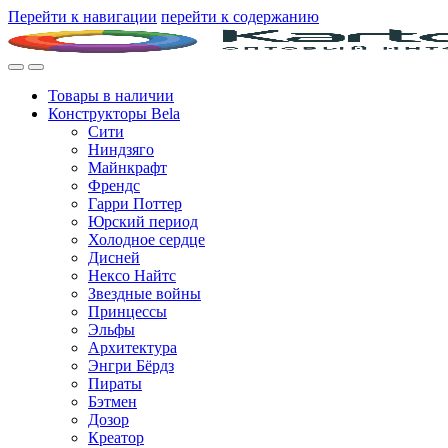
Перейти к навигации
перейти к содержанию
Товары в наличии
Конструкторы Bela
Сити
Ниндзяго
Майнкрафт
Френдс
Гарри Поттер
Юрский период
Холодное сердце
Дисней
Нексо Найтс
Звездные войны
Принцессы
Эльфы
Архитектура
Энгри Бёрдз
Пираты
Бэтмен
Дозор
Креатор