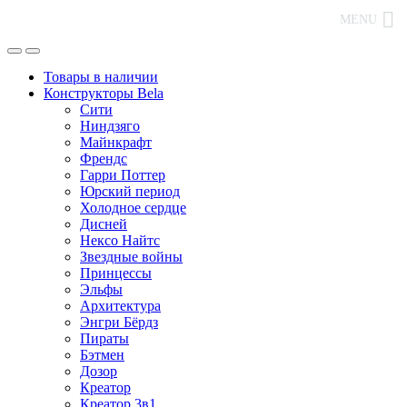
MENU
Товары в наличии
Конструкторы Bela
Сити
Ниндзяго
Майнкрафт
Френдс
Гарри Поттер
Юрский период
Холодное сердце
Дисней
Нексо Найтс
Звездные войны
Принцессы
Эльфы
Архитектура
Энгри Бёрдз
Пираты
Бэтмен
Дозор
Креатор
Креатор 3в1