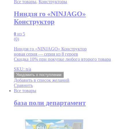
Все товары
,
Конструкторы
Ниндзя го «NINJAGO»
Конструктор
0
из 5
(0)
Ниндзя го «NINJAGO» Конструктор
новая серия — серия из 8 героев
Скидка 10% при покупке любого второго товара
SKU: n/a
Уведомить о поступлении
Добавить в список желаний
Сравнить
Все товары
база поли департамент