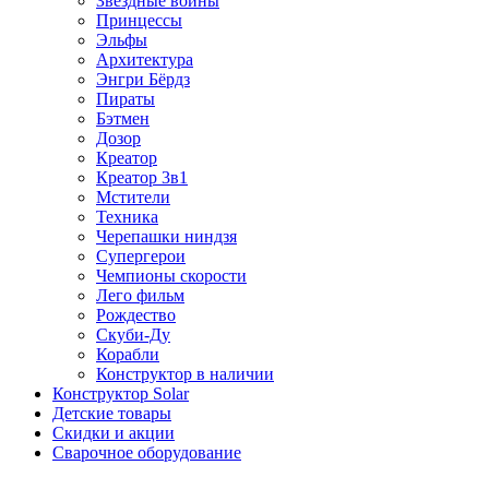
Звездные войны
Принцессы
Эльфы
Архитектура
Энгри Бёрдз
Пираты
Бэтмен
Дозор
Креатор
Креатор 3в1
Мстители
Техника
Черепашки ниндзя
Супергерои
Чемпионы скорости
Лего фильм
Рождество
Скуби-Ду
Корабли
Конструктор в наличии
Конструктор Solar
Детские товары
Скидки и акции
Сварочное оборудование