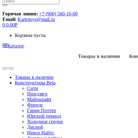
Искать:
Горячая линия:
+7 (906) 560-10-00
Email:
Kartotoys@mail.ru
0
0.00
Р
Корзина пуста.
Каталог
Товары в наличии
Кон
Товары в наличии
Конструкторы Bela
Сити
Ниндзяго
Майнкрафт
Френдс
Гарри Поттер
Юрский период
Холодное сердце
Дисней
Нексо Найтс