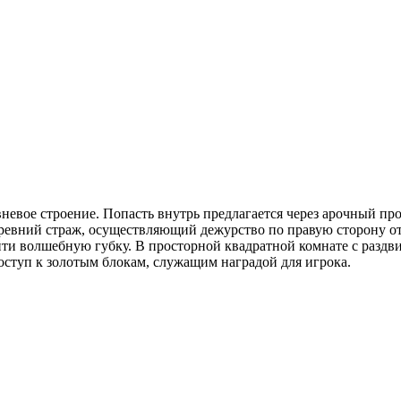
евое строение. Попасть внутрь предлагается через арочный прохо
Древний страж, осуществляющий дежурство по правую сторону от
йти волшебную губку. В просторной квадратной комнате с разд
оступ к золотым блокам, служащим наградой для игрока.