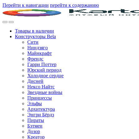
Перейти к навигации
перейти к содержанию
Товары в наличии
Конструкторы Bela
Сити
Ниндзяго
Майнкрафт
Френдс
Гарри Поттер
Юрский период
Холодное сердце
Дисней
Нексо Найтс
Звездные войны
Принцессы
Эльфы
Архитектура
Энгри Бёрдз
Пираты
Бэтмен
Дозор
Креатор