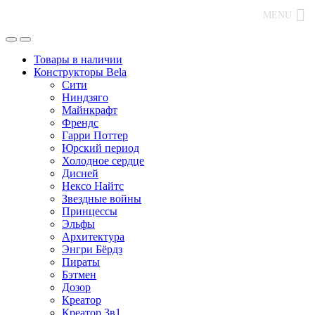
MENU
Товары в наличии
Конструкторы Bela
Сити
Ниндзяго
Майнкрафт
Френдс
Гарри Поттер
Юрский период
Холодное сердце
Дисней
Нексо Найтс
Звездные войны
Принцессы
Эльфы
Архитектура
Энгри Бёрдз
Пираты
Бэтмен
Дозор
Креатор
Креатор 3в1